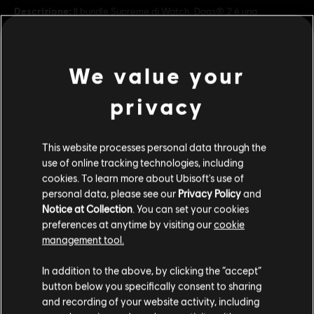
Descrizione:
Il bundle Supreme di Watch_Dogs® 2 è una
collezione premium che ti dà molti contenuti in più. Continua
l'esperienza di Watch_Dogs® 2 nei panni dell'hacker fuori dal
comune che sei. Che ti piacciano gli
scopri di più
We value your
Rating :
Linguaggio Scurrile, Sesso, Violenza
privacy
Piattaforme:
PC (digitale)
scopri di più
Genere:
Azione/Avventura
,
Multiplayer
This website processes personal data through the
Condizioni del PC:
Per giocare a questo contenuto è necessario
use of online tracking technologies, including
avere un account Ubisoft e di installare l'applicazione Ubisoft
Contenuti extra
cookies. To learn more about Ubisoft's use of
Connect.
personal data, please see our
Privacy Policy
and
Notice at Collection
. You can set your cookies
©2016 Ubisoft Entertainment. All Rights Reserved. Watch
DLC
preferences at anytime by visiting our
cookie
Watch Dogs 2
Dogs 2, Ubisoft and the Ubisoft logo are trademarks of
management tool.
Ultimate Pack
Ubisoft Entertainment in the U.S. and/or other countries.
Ci risulti localizzato in
Stati Uniti
.
19,99 €
In addition to the above, by clicking the “accept”
button below you specifically consent to sharing
Vai al tuo store locale in modo da poter fare
and recording of your website activity, including
acquisti.