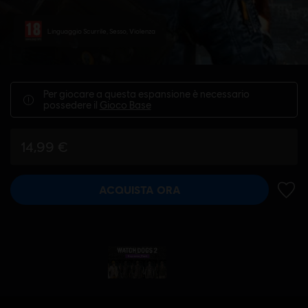
Linguaggio Scurrile, Sesso, Violenza
Per giocare a questa espansione è necessario
possedere il
Gioco Base
14,99 €
ACQUISTA ORA
AGGIU