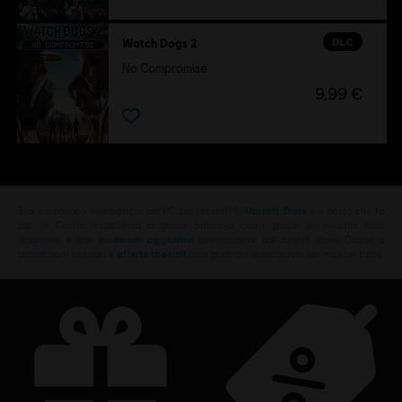
DLC
Watch Dogs 2
No Compromise
9,99 €
Stai cercando i videogiochi per PC più recenti? L'
Ubisoft Store
è il posto che fa
per te! Goditi l'esperienza di gioco definitiva con i giochi più recenti, pass
stagionali e altri
contenuti aggiuntivi
direttamente dall'Ubisoft Store. Grazie a
promozioni regolari e
offerte speciali
,puoi goderti i videogiochi dei migliori franc