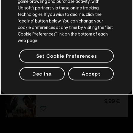
game browsing and purchase activity, with
DLC
Watch Dogs 2
Ubisoft’s partners via these online tracking
T-Bone Content Bundle
technologies. If you wish to decline, click the
6,99 €
Rimani sullo store attuale
“decline” button below. You can change your
cookie preferences at any time by visiting the “Set
Portami allo store locale
Cookie Preferences” link on the bottom of each
web page.
DLC
Watch Dogs 2
Mega Pack
Set Cookie Preferences
19,99 €
Decline
Accept
DLC
Watch Dogs 2
No Compromise
9,99 €