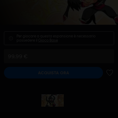
Per giocare a questa espansione è necessario
possedere il
Gioco Base
99,99 €
ACQUISTA ORA
AGGIU