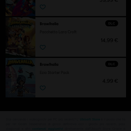
DLC
Brawlhalla
Pacchetto Lara Croft
14,99 €
DLC
Brawlhalla
Ezio Starter Pack
4,99 €
Stai cercando i videogiochi per PC più recenti? L'
Ubisoft Store
è il posto che fa
per te! Goditi l'esperienza di gioco definitiva con i giochi più recenti, pass
stagionali e altri
contenuti aggiuntivi
direttamente dall'Ubisoft Store. Grazie a