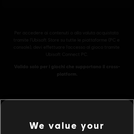
Informazioni generali
We value your
Publisher:
Ubisoft