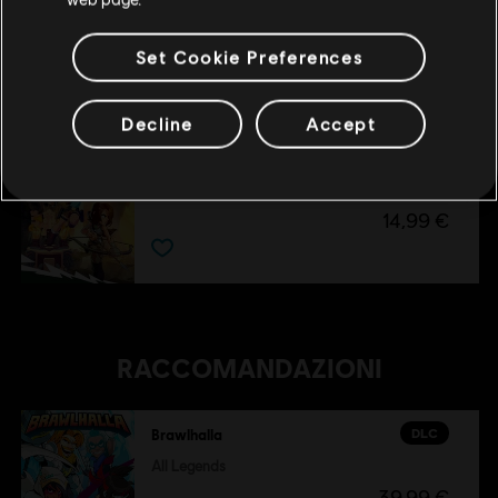
DLC
Brawlhalla
Ezio Starter Pack
Set Cookie Preferences
4,99 €
Decline
Accept
DLC
Brawlhalla
Pacchetto Lara Croft
14,99 €
RACCOMANDAZIONI
DLC
Brawlhalla
All Legends
39,99 €