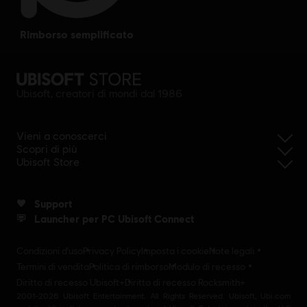
rimborso semplificato
Ubisoft, creatori di mondi dal 1986
Vieni a conoscerci
Scopri di più
Ubisoft Store
Support
Launcher per PC Ubisoft Connect
Condizioni d'uso
Privacy Policy
Imposta i cookie
Note legali
Termini di vendita
Politica di rimborso
Modulo di recesso
Diritto di recesso Ubisoft+
Diritto di recesso Rocksmith+
2001-2026 Ubisoft Entertainment. All Rights Reserved. Ubisoft, Ubi.com