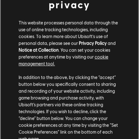
privacy
Sviluppatore:
Blue Mammoth Games
Data di uscita:
03/11/2015
Descrizione:
Il pacchetto da collezione Brawlhalla include 3500
This website processes personal data through the
Monete Mammut | Il Pacchetto Tutte le Leggende | Pelli d'Arma
use of online tracking technologies, including
“Elite Asgardiana” da collezione (per tutte le armi attuali e future) |
cookies. To learn more about Ubisoft's use of
Pelle Bodvar “Campione della Rissa” da collez
scopri di più
personal data, please see our
Privacy Policy
and
Genere:
Combattimento
Notice at Collection
. You can set your cookies
Condizioni del PC:
Per giocare a questo contenuto è necessario
preferences at anytime by visiting our
cookie
scopri di più
avere un account Ubisoft e di installare l'applicazione Ubisoft
management tool.
Connect.
Ci risulti localizzato in
Stati Uniti
.
Contenuti extra
In addition to the above, by clicking the “accept”
button below you specifically consent to sharing
© 2022 Blue Mammoth Games. All Rights Reserved. Brawlhalla is a registered or
Vai al tuo store locale in modo da poter fare
and recording of your website activity, including
acquisti.
unregistered trademark of Blue Mammoth Games in the US and/or other countries.
DLC
Brawlhalla
game browsing and purchase activity, with
Ubisoft and the Ubisoft logo are registered or unregistered trademarks of Ubisoft
Ubisoft’s partners via these online tracking
All Legends
Entertainment in the US and/or other countries. Blue Mammoth Games is a Ubisoft
technologies. If you wish to decline, click the
39,99 €
Rimani sullo store attuale
Entertainment company.
“decline” button below. You can change your
cookie preferences at any time by visiting the “Set
Portami allo store locale
Cookie Preferences” link on the bottom of each
web page.