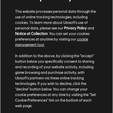
This website processes personal data through the
use of online tracking technologies, including
cookies. To learn more about Ubisoft's use of
personal data, please see our
Privacy Policy
and
Notice at Collection
. You can set your cookies
MENU
ACQUISTA ORA
preferences at anytime by visiting our
cookie
management tool.
Ci risulti localizzato in
Stati Uniti
.
Contenuti extra
In addition to the above, by clicking the “accept”
button below you specifically consent to sharing
Vai al tuo store locale in modo da poter fare
and recording of your website activity, including
DLC
BattleCore Arena
acquisti.
game browsing and purchase activity, with
500 Battlecoins
Ubisoft’s partners via these online tracking
4,99 €
technologies. If you wish to decline, click the
Rimani sullo store attuale
“decline” button below. You can change your
cookie preferences at any time by visiting the “Set
Portami allo store locale
Cookie Preferences” link on the bottom of each
web page.