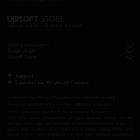
Ubisoft, creatori di mondi dal 1986
Vieni a conoscerci
Scopri di più
Ubisoft Store
Support
Launcher per PC Ubisoft Connect
Condizioni d'uso
Privacy Policy
Imposta i cookie
Note legali
Termini di vendita
Politica di rimborso
Modulo di recesso
Diritto di recesso Ubisoft+
Diritto di recesso Rocksmith+
2001-2026 Ubisoft Entertainment. All Rights Reserved. Ubisoft, Ubi.com
and the Ubisoft logo are trademarks of Ubisoft Entertainment in the U.S
and/or other countries Ubisoft EMEA SAS 2, avenue Pasteur 94160 Saint
Mandé, France - storeUE@ubisoft.com. Pour toute demande d’assistance