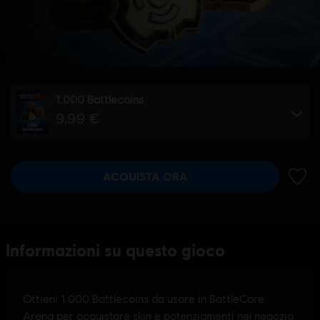
1.000 Battlecoins
9,99 €
ACQUISTA ORA
AGGIU