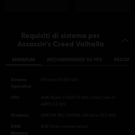
Ubisoft logo are registered or unregistered trademarks of Ubisoft Entertainment in the
U.S. and/or other countries.
Requisiti di sistema per
Assassin's Creed Valhalla
MINIMUM
RECOMMENDED 30 FPS
RECOMM
Sistema
Windows 10 (64-bit)
Operativo
CPU
AMD Ryzen 3 1200 3.1 GHz / Intel Core i5-
4460 3.2 GHz
Graphics
AMD R9 380 /NVIDIA GeForce GTX 960
RAM
8GB (Dual-channel setup)
Memory