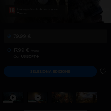
Linguaggio Scurrile, Acquisti in-game,
Violenza
79,99 €
17,99 €
/mese
Con
SELEZIONA EDIZIONE
AGGIU