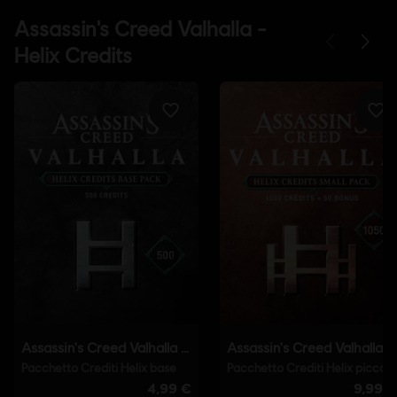
French (Audio, Interfaccia, Sottotitoli)
scopri di più
Piattaforme:
Lingua:
PC (digitale), PS4/PS5 (digitale), Xbox (digitale),
Steam
Genere:
Mondo aperto
,
Giochi di ruolo
,
Azione/Avventura
Attivazione:
Aggiunto automaticamente alla tua libreria Ubisoft
Connect per PC per il download
Condizioni del PC:
Per giocare a questo contenuto è necessario
avere un account Ubisoft e di installare l'applicazione Ubisoft
Connect.
Software anti-cheat:
Il software anti-tamper Denuvo Anti-
Tamper con tool Digital Rights Management (DRM) viene
automaticamente installato insieme al gioco ed è necessario per
avviare il gioco.
Giocatore singolo:
Yes
© 2021 Ubisoft Entertainment. All Rights Reserved. Assassin's Creed, Ubisoft and the