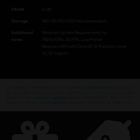
VRAM
4 GB
Storage
160 GB HDD (SSD Recommended)
Additional
Minimum System Requirements for
notes
1920x1080, 30 FPS, Low Preset
Requires GPU with DirectX 12 (Feature Level
12_0) support
Stai cercando i videogiochi per PC più recenti? L'
Ubisoft Store
è il posto che fa
per te! Goditi l'esperienza di gioco definitiva con i giochi più recenti, pass
stagionali e altri
contenuti aggiuntivi
direttamente dall'Ubisoft Store. Grazie a
promozioni regolari e
offerte speciali
,puoi goderti i videogiochi dei migliori franc