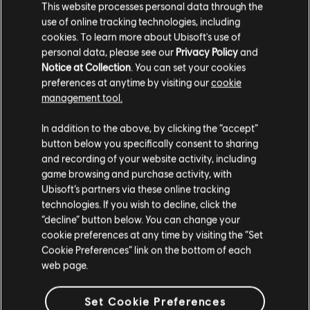
This website processes personal data through the
use of online tracking technologies, including
cookies. To learn more about Ubisoft's use of
personal data, please see our
Privacy Policy
and
Notice at Collection
. You can set your cookies
preferences at anytime by visiting our
cookie
management tool.
Ci risulti localizzato in
Stati Uniti
.
In addition to the above, by clicking the “accept”
button below you specifically consent to sharing
Vai al tuo store locale in modo da poter fare
and recording of your website activity, including
acquisti.
game browsing and purchase activity, with
Ubisoft’s partners via these online tracking
technologies. If you wish to decline, click the
Rimani sullo store attuale
“decline” button below. You can change your
cookie preferences at any time by visiting the “Set
Portami allo store locale
Cookie Preferences” link on the bottom of each
web page.
Set Cookie Preferences