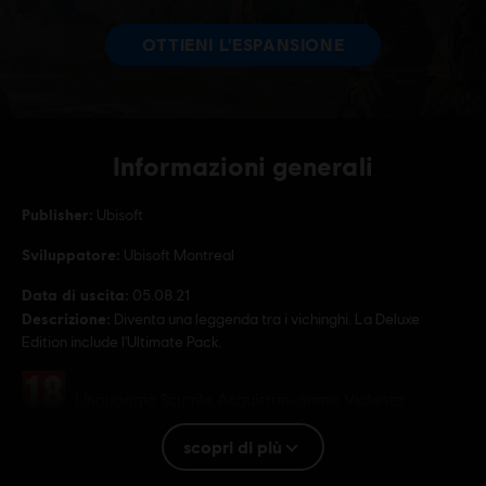
Informazioni generali
Publisher:
Ubisoft
Sviluppatore:
Ubisoft Montreal
Data di uscita:
05.08.21
Descrizione:
Diventa una leggenda tra i vichinghi. La Deluxe
Edition include l'Ultimate Pack.
Rating :
Linguaggio Scurrile, Acquisti in-game, Violenza
scopri di più
Lingua:
English (Audio, Interfaccia, Sottotitoli)