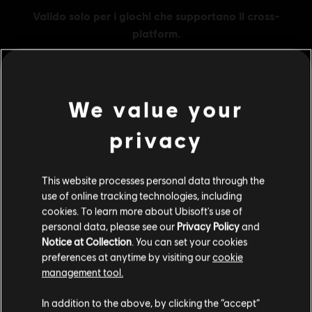
We value your
MENU
ACQUISTA ORA
privacy
Contenuti extra
This website processes personal data through the
use of online tracking technologies, including
DLC
Assassin's Creed Origins
cookies. To learn more about Ubisoft's use of
500 Helix
personal data, please see our
Privacy Policy
and
4,99 €
Notice at Collection
. You can set your cookies
preferences at anytime by visiting our
cookie
management tool.
Ci risulti localizzato in
Stati Uniti
.
DLC
Assassin's Creed Origins
In addition to the above, by clicking the “accept”