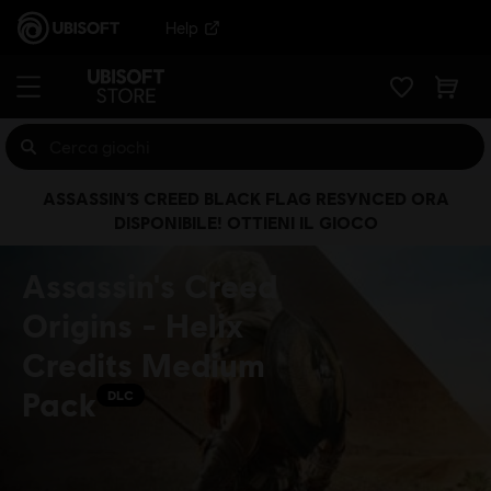
Help
ASSASSIN’S CREED BLACK FLAG RESYNCED ORA
DISPONIBILE! OTTIENI IL GIOCO
Assassin's Creed
Origins - Helix
Credits Medium
Pack
DLC