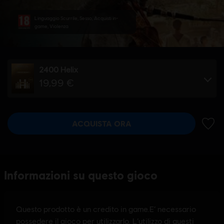
Linguaggio Scurrile, Sesso, Acquisti in-
game, Violenza
2400 Helix
19,99 €
ACQUISTA ORA
AGGIU