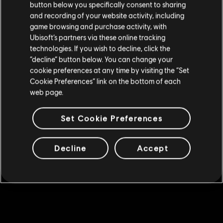
4600 Helix
button below you specifically consent to sharing
Vai al tuo store locale in modo da poter fare
and recording of your website activity, including
34,99 €
acquisti.
game browsing and purchase activity, with
Ubisoft’s partners via these online tracking
technologies. If you wish to decline, click the
DLC
Rimani sullo store attuale
Assassin's Creed Origins
“decline” button below. You can change your
cookie preferences at any time by visiting the “Set
1050 Helix
Portami allo store locale
Cookie Preferences” link on the bottom of each
9,99 €
web page.
Set Cookie Preferences
DLC
Assassin's Creed Origins
7400 Helix
Decline
Accept
49,99 €