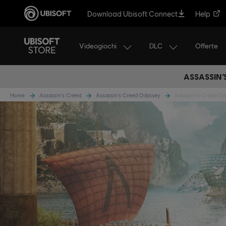
Download Ubisoft Connect
Help
Videogiochi
DLC
Offerte
ASSASSIN’
Home
Assassin's Creed
Assassin's Creed Odyssey
Assassin's Creed Od