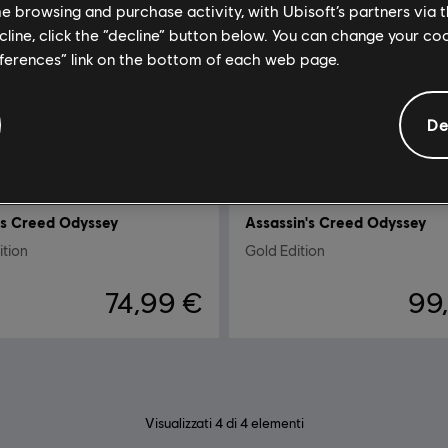
me browsing and purchase activity, with Ubisoft’s partners via t
ecline, click the “decline” button below. You can change your c
eferences” link on the bottom of each web page.
De
's Creed Odyssey
Assassin's Creed Odyssey
ition
Gold Edition
74,99 €
99
Visualizzati
4
di
4
elementi