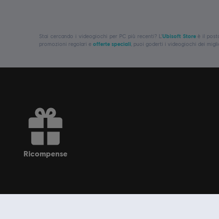
Stai cercando i videogiochi per PC più recenti? L'
Ubisoft Store
è il post
promozioni regolari e
offerte speciali
, puoi goderti i videogiochi dei mig
ricompense
Vieni a conosce