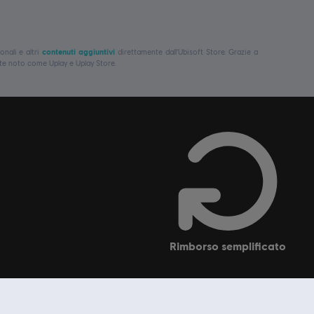
onali e altri
contenuti aggiuntivi
direttamente dall'Ubisoft Store. Grazie a
te noto come Uplay e Uplay Store.
rimborso semplificato
oft Store
Support