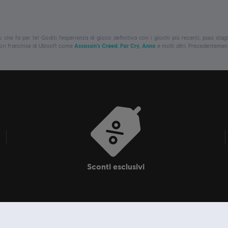
o che fa per te! Goditi l'esperienza di gioco definitiva con i giochi più recenti, pass stagi
liori franchise di Ubisoft come
Assassin's Creed
,
Far Cry
,
Anno
e molti altri. Precedentemen
sconti esclusivi
rci
Scopri di più
Ubis