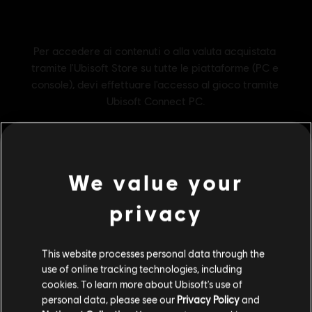
We value your
privacy
Informazioni generali
This website processes personal data through the
Publisher:
use of online tracking technologies, including
Ubisoft
cookies. To learn more about Ubisoft's use of
Sviluppatore:
Ubisoft Montreal
personal data, please see our
Privacy Policy
and
Data di uscita:
27/10/2023