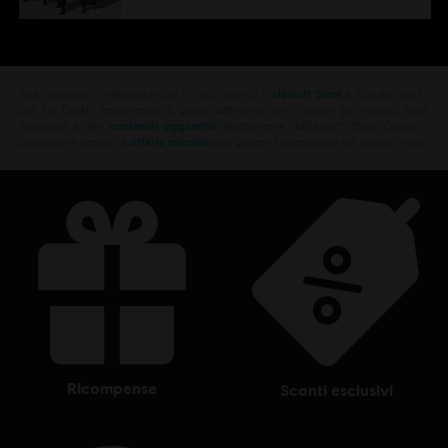
Stai cercando i videogiochi per PC più recenti? L'
Ubisoft Store
è il posto che fa
per te! Goditi l'esperienza di gioco definitiva con i giochi più recenti, pass
stagionali e altri
contenuti aggiuntivi
direttamente dall'Ubisoft Store. Grazie a
promozioni regolari e
offerte speciali
,puoi goderti i videogiochi dei migliori franc
ricompense
sconti esclusivi