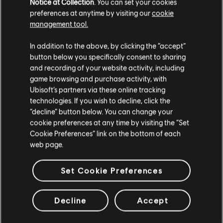
Notice at Collection
. You can set your cookies
preferences at anytime by visiting our
cookie
Descrizione:
Custodisci i segreti della Prima Civilizzazione nelle
management tool.
profondità del deserto con gli abiti di un guardiano dell'antico
Ci risulti localizzato in
Stati Uniti
.
tempio. Questo pacchetto contiene una tenuta e una livrea per
In addition to the above, by clicking the “accept”
cavalcatura.
button below you specifically consent to sharing
Rating :
Vai al tuo store locale in modo da poter fare
and recording of your website activity, including
acquisti.
scopri di più
game browsing and purchase activity, with
Genere:
Azione/Avventura
Ubisoft’s partners via these online tracking
technologies. If you wish to decline, click the
Contenuti extra
Rimani sullo store attuale
“decline” button below. You can change your
© 2023 Ubisoft Entertainment. All Rights Reserved.
cookie preferences at any time by visiting the “Set
Assassin’s Creed, Ubisoft, and the Ubisoft logo are
Portami allo store locale
Cookie Preferences” link on the bottom of each
DLC
registered or unregistered trademarks of Ubisoft
Assassin’s Creed Mirage
web page.
Entertainment in the US and/or other countries.
Pacchetto Maestro Assassino
9,99 €
Set Cookie Preferences
Decline
Accept
DLC
Assassin’s Creed Mirage
Pacchetto armi Celeste