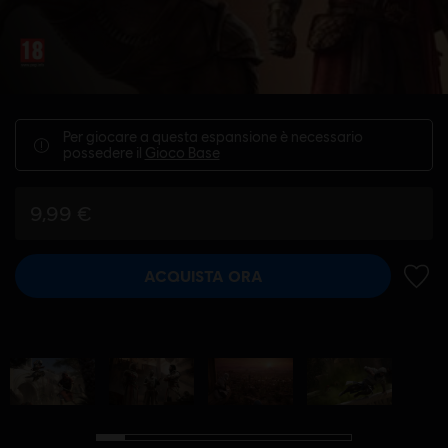
Per giocare a questa espansione è necessario
possedere il
Gioco Base
9,99 €
ACQUISTA ORA
AGGIU