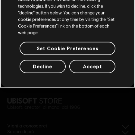
technologies. If you wish to decline, click the
ricompense
sconti esclusivi
Rimani sullo store attuale
“decline” button below. You can change your
cookie preferences at any time by visiting the “Set
Portami allo store locale
Cookie Preferences” link on the bottom of each
web page.
Set Cookie Preferences
Decline
Accept
rimborso semplificato
Ubisoft, creatori di mondi dal 1986
Vieni a conoscerci
Scopri di più