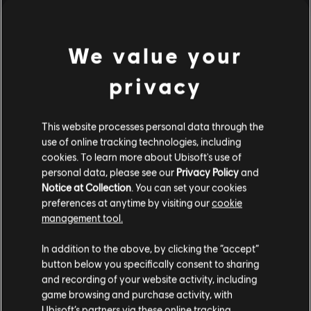
14,99 €
We value your
Visualizzati
1
di
1
elementi
privacy
Stai cercando i videogiochi per PC più recenti? L'
Ubisoft Store
è il posto che fa
This website processes personal data through the
per te! Goditi l'esperienza di gioco definitiva con i giochi più recenti, pass
use of online tracking technologies, including
stagionali e altri
contenuti aggiuntivi
direttamente dall'Ubisoft Store. Grazie a
cookies. To learn more about Ubisoft's use of
promozioni regolari e
offerte speciali
,puoi goderti i videogiochi dei migliori franc
personal data, please see our
Privacy Policy
and
Notice at Collection
. You can set your cookies
preferences at anytime by visiting our
cookie
management tool.
Ci risulti localizzato in
Stati Uniti
.
In addition to the above, by clicking the “accept”
button below you specifically consent to sharing
Vai al tuo store locale in modo da poter fare
and recording of your website activity, including
acquisti.
game browsing and purchase activity, with
Ubisoft’s partners via these online tracking