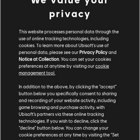
59,99 €
privacy
This website processes personal data through the
use of online tracking technologies, including
DLC
Anno 117: Pax Romana
cookies. To learn more about Ubisoft's use of
Mosaico incantevole
personal data, please see our
Privacy Policy
and
6,99 €
Notice at Collection
. You can set your cookies
preferences at anytime by visiting our
cookie
management tool.
Ci risulti localizzato in
Stati Uniti
.
In addition to the above, by clicking the “accept”
DLC
Anno 117: Pax Romana
button below you specifically consent to sharing
Vai al tuo store locale in modo da poter fare
Pacchetto città fiorenti
and recording of your website activity, including
acquisti.
6,99 €
game browsing and purchase activity, with
Ubisoft’s partners via these online tracking
technologies. If you wish to decline, click the
Rimani sullo store attuale
“decline” button below. You can change your
Visualizzati
6
di
6
elementi
cookie preferences at any time by visiting the “Set
Portami allo store locale