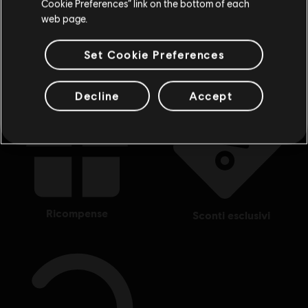
Cookie Preferences” link on the bottom of each
Stai cercando i videogiochi per PC più recenti? L'
Ubisoft Store
è il posto che fa
web page.
per te! Goditi l'esperienza di gioco definitiva con i giochi più recenti, pass
stagionali e altri
contenuti aggiuntivi
direttamente dall'Ubisoft Store. Grazie a
promozioni regolari e
offerte speciali
,puoi goderti i videogiochi dei migliori franc
Set Cookie Preferences
Decline
Accept
ricompense
sconti esclusivi