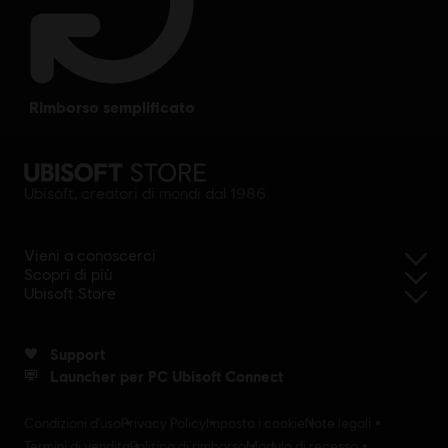
rimborso semplificato
Ubisoft, creatori di mondi dal 1986
Vieni a conoscerci
Scopri di più
Ubisoft Store
Support
Launcher per PC Ubisoft Connect
Condizioni d'uso
Privacy Policy
Imposta i cookie
Note legali
Termini di vendita
Politica di rimborso
Modulo di recesso