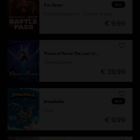
DLC
For Honor
Бойова перепустка – 2 сезон 10 року
€ 9,99
Prince of Persia The Lost Crown
Повне видання
€ 39,99
DLC
Brawlhalla
Gold
€ 9,99