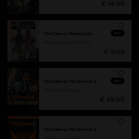
€ 14,99
DLC
Tom Clancy’s Rainbow Six. Облога
Набір початківця 1200 кр.
€ 9,99
DLC
Tom Clancy’s The Division 2
Поставка «У пітьму»
€ 49,99
Tom Clancy’s The Division 2
Видання ультімейт