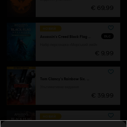
€ 69,99
НОВИЙ
DLC
Assassin's Creed Black Flag Resynced
Набір персонажа «Морський змій»
€ 9,99
Tom Clancy's Rainbow Six. Облога
Ультимативне видання
€ 39,99
НОВИЙ
DLC
Assassin's Creed Black Flag Resynced