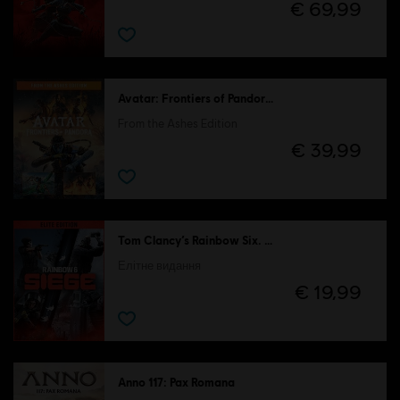
€ 69,99
Avatar: Frontiers of Pandora™
From the Ashes Edition
€ 39,99
Tom Clancy’s Rainbow Six. Облога
Елітне видання
€ 19,99
Anno 117: Pax Romana