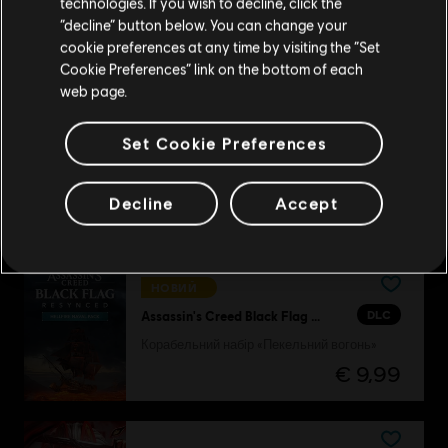
technologies. If you wish to decline, click the
DLC
Assassin's Creed Black Flag Resynced
“decline” button below. You can change your
Залишитися в поточному магазині
Набір персонажа «Буря дракона»
cookie preferences at any time by visiting the “Set
€ 9,99
Cookie Preferences” link on the bottom of each
Оновіть своє місцезнаходження
web page.
Set Cookie Preferences
DLC
Tom Clancy’s The Division 2
комплект «У пітьму»
Decline
Accept
€ 29,99
НОВИЙ
DLC
Assassin's Creed Black Flag Resynced
Корабельний набір «Пекельний вогонь»
€ 9,99