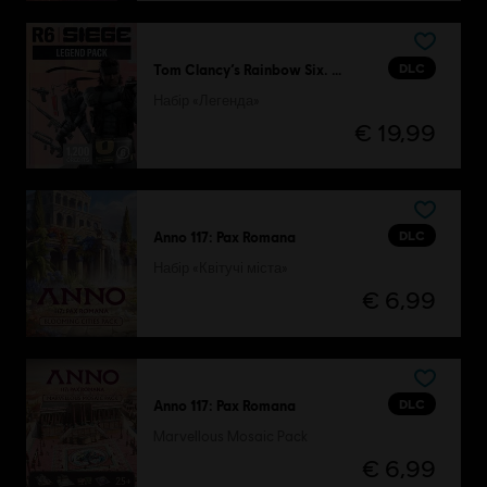
DLC
Tom Clancy’s Rainbow Six. Облога
Набір «Легенда»
€ 19,99
DLC
Anno 117: Pax Romana
Набір «Квітучі міста»
€ 6,99
DLC
Anno 117: Pax Romana
Marvellous Mosaic Pack
€ 6,99