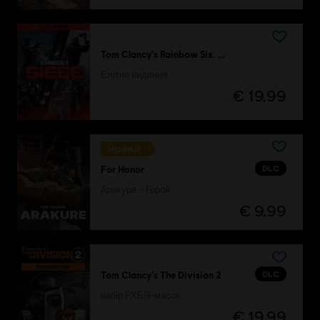
Tom Clancy’s Rainbow Six. Облога
Елітне видання
€ 19,99
НОВИЙ
DLC
For Honor
Аракуре – Герой
€ 9,99
DLC
Tom Clancy’s The Division 2
набір РХБЯ-масок
€ 19,99