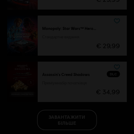
Monopoly: Star Wars™ Heroes vs. Villains
Стандартне видання
€ 29,99
DLC
Assassin's Creed Shadows
Преміумнабір початківця
€ 34,99
ЗАВАНТАЖИТИ
БІЛЬШЕ