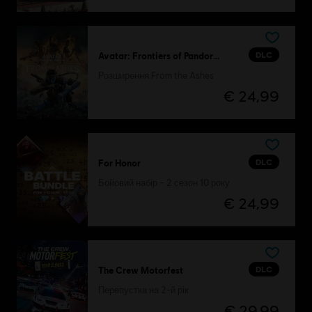
DLC
Avatar: Frontiers of Pandora™
Розширення From the Ashes
€ 24,99
DLC
For Honor
Бойовий набір – 2 сезон 10 року
€ 24,99
DLC
The Crew Motorfest
Перепустка на 2-й рік
€ 29,99