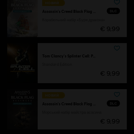
НОВИЙ
DLC
Assassin's Creed Black Flag Resynced
Корабельний набір «Буря дракона»
€ 9,99
Tom Clancy's Splinter Cell: Pandora Tomorrow
Standard Edition
€ 9,99
НОВИЙ
DLC
Assassin's Creed Black Flag Resynced
Морський набір майстра асасина
€ 9,99