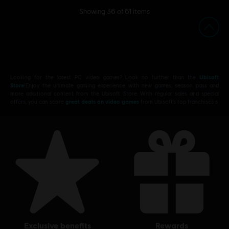
Showing
36
of
61
items
Looking for the latest PC video games? Look no further than the
Ubisoft
Store
!Enjoy the ultimate gaming experience with new games, season pass and
more additional content from the Ubisoft Store. With regular sales and special
offers, you can score
great deals on video games
from Ubisoft’s top franchises s
exclusive benefits
rewards