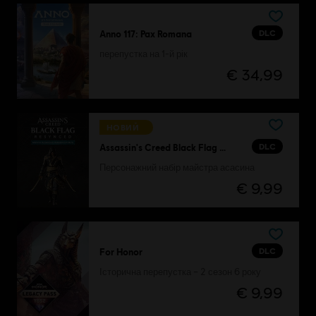
DLC
Anno 117: Pax Romana
перепустка на 1-й рік
€ 34,99
НОВИЙ
DLC
Assassin's Creed Black Flag Resynced
Персонажний набір майстра асасина
€ 9,99
DLC
For Honor
Історична перепустка – 2 сезон 6 року
€ 9,99