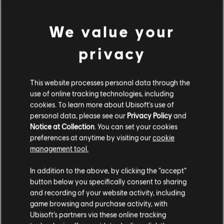
Набір персонажа «Пекельний вогонь»
€ 9,99
We value your
privacy
НОВИЙ
DLC
Assassin's Creed Black Flag Resynced
This website processes personal data through the
Kорабельний набір «Морський змій»
use of online tracking technologies, including
€ 9,99
cookies. To learn more about Ubisoft's use of
personal data, please see our
Privacy Policy
and
Notice at Collection
. You can set your cookies
preferences at anytime by visiting our
cookie
DLC
Rainbow Six. Облога
management tool.
Гадаємо, ваша країна —
Сполучені Штати
Прем’єрний набір із 5000 кр.
Америки
.
In addition to the above, by clicking the “accept”
€ 39,99
button below you specifically consent to sharing
Відвідайте наш місцевий магазин, аби зробити
and recording of your website activity, including
game browsing and purchase activity, with
покупку.
НОВИЙ
Ubisoft’s partners via these online tracking