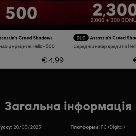
ssassin's Creed Shadows
DLC
Assassin's Creed Sh
абір кредитів Helix - 500
Середній набір кредитів Heli
€ 4,99
Загальна інформація
уску:
Платформи:
20/03/2025
PC (Digital)