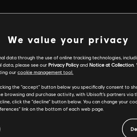
We value your privacy
l data through the use of online tracking technologies, includ
l data, please see our
Privacy Policy
and
Notice at Collection
.
ting our
cookie management tool.
licking the “accept” button below you specifically consent to s
me browsing and purchase activity, with Ubisoft’s partners via t
ecline, click the “decline” button below. You can change your c
eferences” link on the bottom of each web page.
ЗАГАЛЬНА ІНФОРМАЦІЯ
De