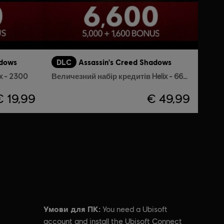
adows
DLC
Assassin's Creed Shadows
x - 2300
Величезний набір кредитів Helix - 6600
€ 19,99
€ 49,99
Умови для ПК:
You need a Ubisoft
account and install the Ubisoft Connect