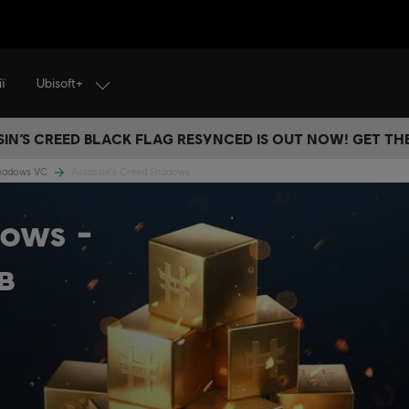
Ubisoft+
ї
IN’S CREED BLACK FLAG RESYNCED IS OUT NOW! GET T
Shadows VC
Assassin's Creed Shadows
dows -
в