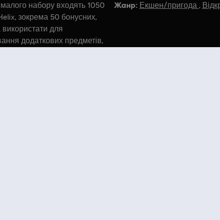
Жанр:
 малого набору входять 1050
Екшен/пригода
,
Відк
Helix, зокрема 50 бонусних,
 використати для
вання додаткових предметів,
алюти, ресурсів тощо.
sassin’s Creed, Ubisoft, and the Ubisoft logo are registered or u
US and/or other countries.
 Store
! Enjoy the ultimate gaming experience with new games, season pass and more additio
 such as
Assassin’s Creed
,
Far Cry
,
Anno
and more. Formerly Uplay & Uplay Store.