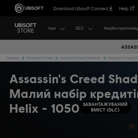
Download Ubisoft Connect
Help
ігри
DLC
Акційні пропозиці
ASSASS
Головна
Assassin's Creed
Assassin's Creed Shadows
Assassin's Creed 
Assassin's Creed Sha
Малий набір кредиті
Helix - 1050
ЗАВАНТАЖУВАНИЙ
ВМІСТ (DLC)