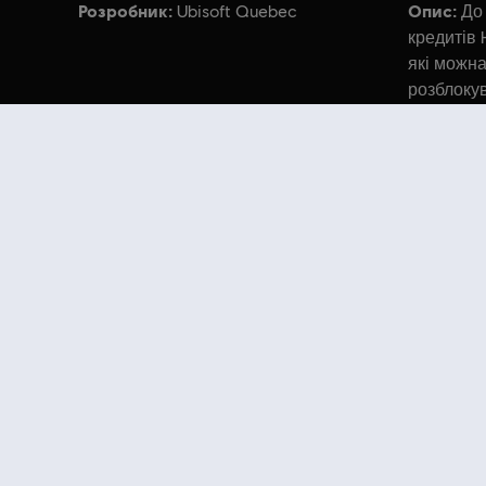
Розробник:
Опис:
Ubisoft Quebec
До
кредитів 
які можна
розблоку
ігрової в
© 2025 Ubisoft Entertainment. All Rights Reserved. As
Looking for the latest PC video games? Look no further than the
Ubisoft
you can score
great deals on video games
from Ubisoft’s top franchises