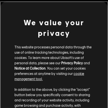
Additional content for this game:
We value your
DLC
Tom Clancy’s Rainbow Six Extraction
500 REACT Credits
privacy
4,99 €
This website processes personal data through the
use of online tracking technologies, including
DLC
Tom Clancy’s Rainbow Six Extraction
cookies. To learn more about Ubisoft's use of
2400 REACT Credits
personal data, please see our
Privacy Policy
and
19,99 €
Notice at Collection
. You can set your cookies
preferences at anytime by visiting our
cookie
management tool.
Wydaje nam się, że znajdujesz się w
Stany
DLC
Tom Clancy’s Rainbow Six Extraction
In addition to the above, by clicking the “accept”
Zjednoczone
.
6750 REACT Credits
button below you specifically consent to sharing
and recording of your website activity, including
49,99 €
Odwiedź nasz lokalny Sklep by dokonać zakupu.
game browsing and purchase activity, with