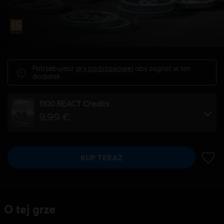
Potrzebujesz
gry podstawowej
aby zagrać w ten
dodatek.
1100 REACT Credits
9,99 €
KUP TERAZ
DODA