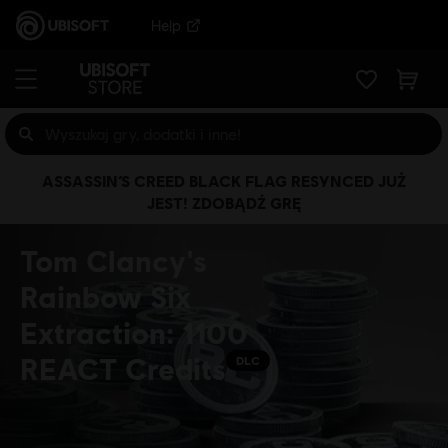
Help
ASSASSIN’S CREED BLACK FLAG RESYNCED JUŻ
JEST! ZDOBĄDŹ GRĘ
Tom Clancy's
Rainbow Six
Extraction: 1100
REACT Credits
DLC