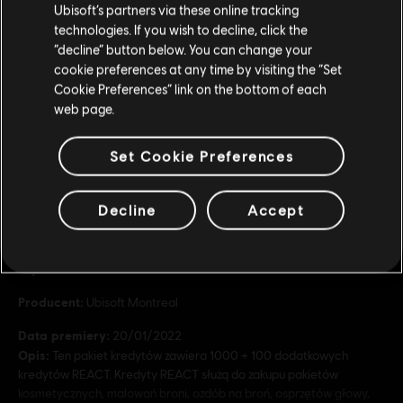
Ubisoft’s partners via these online tracking
technologies. If you wish to decline, click the
DLC
Zostań w obecnym Sklepie
Tom Clancy’s Rainbow Six Extraction
“decline” button below. You can change your
cookie preferences at any time by visiting the “Set
4375 REACT Credits
Przejdź do lokalnego Sklepu
Cookie Preferences” link on the bottom of each
34,99 €
web page.
Set Cookie Preferences
Decline
Accept
Informacje ogólne
Wydawca:
Ubisoft
Producent:
Ubisoft Montreal
Data premiery:
20/01/2022
Opis:
Ten pakiet kredytów zawiera 1000 + 100 dodatkowych
kredytów REACT. Kredyty REACT służą do zakupu pakietów
kosmetycznych, malowań broni, ozdób na broń, osprzętów głowy,