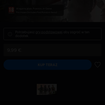
Wulgarny język, Przemoc, In-Game
Purchases (includes Paid Random Items)
Potrzebujesz
gry podstawowej
aby zagrać w ten
dodatek.
9,99 €
KUP TERAZ
DODA