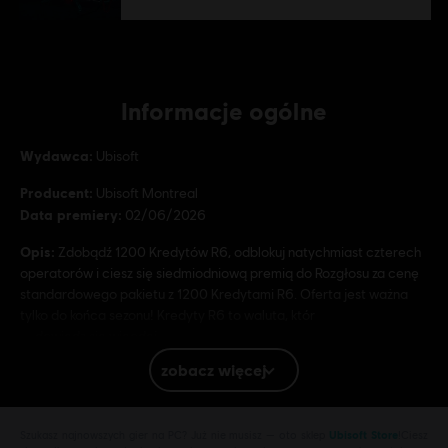
Informacje ogólne
Wydawca:
Ubisoft
Producent:
Ubisoft Montreal
Data premiery:
02/06/2026
Opis:
Zdobądź 1200 Kredytów R6, odblokuj natychmiast czterech
operatorów i ciesz się siedmiodniową premią do Rozgłosu za cenę
standardowego pakietu z 1200 Kredytami R6. Oferta jest ważna
tylko do końca sezonu! Kredyty R6 to waluta, któr
dowiedz się więcdej
Ocena:
Wulgarny język, Przemoc, In-Game Purchases (includes
zobacz więcej
Paid Random Items)
Platformy:
PC (wersja cyfrowa)
Szukasz najnowszych gier na PC? Już nie musisz — oto sklep
Ubisoft Store
!Ciesz