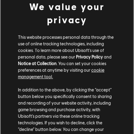
Pakiet Premierowy 5000
We value your
39,99 €
privacy
DLC
Tom Clancy's Rainbow Six Siege
This website processes personal data through the
7200 Kredytów R6
use of online tracking technologies, including
cookies. To learn more about Ubisoft's use of
49,99 €
personal data, please see our
Privacy Policy
and
Notice at Collection
. You can set your cookies
preferences at anytime by visiting our
cookie
management tool.
Wydaje nam się, że znajdujesz się w
Stany
Osoby, które oglądały ten produkt
In addition to the above, by clicking the “accept”
Zjednoczone
.
button below you specifically consent to sharing
były zainteresowane również...
and recording of your website activity, including
Odwiedź nasz lokalny Sklep by dokonać zakupu.
game browsing and purchase activity, with
Ubisoft’s partners via these online tracking
DLC
Tom Clancy’s Rainbow Six Siege
technologies. If you wish to decline, click the
Pakiet Legenda
Zostań w obecnym Sklepie
“decline” button below. You can change your
19,99 €