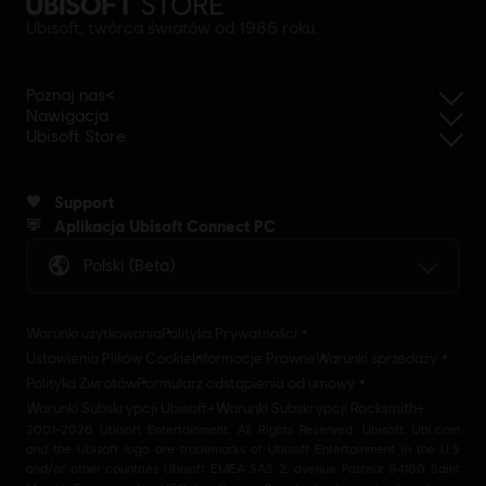
Ubisoft, twórca światów od 1986 roku.
Poznaj nas<
Nawigacja
Ubisoft Store
Support
Aplikacja Ubisoft Connect PC
Polski (beta)
Warunki użytkowania
Polityka Prywatności
Ustawienia Plików Cookie
Informacje Prawne
Warunki sprzedaży
Polityka Zwrotów
Formularz odstąpienia od umowy
Warunki Subskrypcji Ubisoft+
Warunki Subskrypcji Rocksmith+
2001-2026 Ubisoft Entertainment. All Rights Reserved. Ubisoft, Ubi.com
and the Ubisoft logo are trademarks of Ubisoft Entertainment in the U.S
and/or other countries Ubisoft EMEA SAS 2, avenue Pasteur 94160 Saint