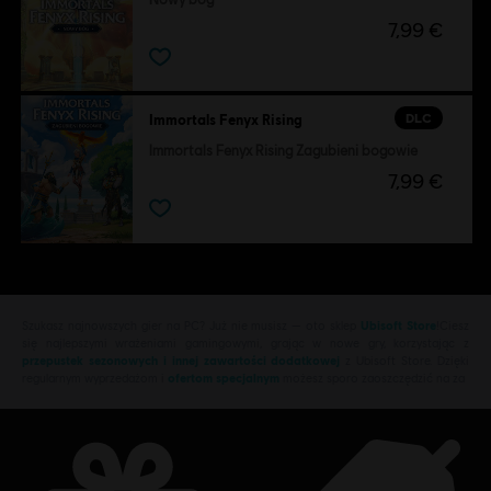
7,99 €
DLC
Immortals Fenyx Rising
Immortals Fenyx Rising Zagubieni bogowie
7,99 €
Szukasz najnowszych gier na PC? Już nie musisz — oto sklep
Ubisoft Store
!Ciesz
się najlepszymi wrażeniami gamingowymi, grając w nowe gry, korzystając z
przepustek sezonowych i innej zawartości dodatkowej
z Ubisoft Store. Dzięki
regularnym wyprzedażom i
ofertom specjalnym
możesz sporo zaoszczędzić na za