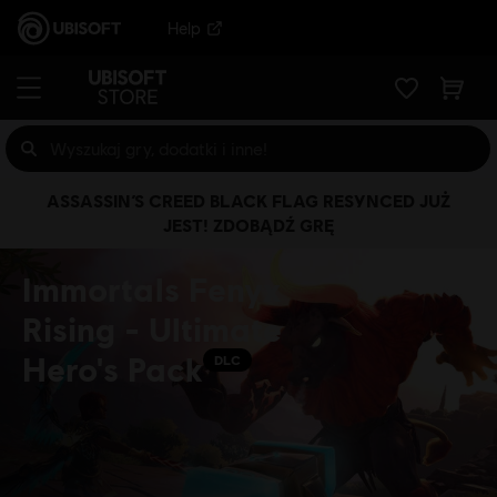
Help
ASSASSIN’S CREED BLACK FLAG RESYNCED JUŻ
JEST! ZDOBĄDŹ GRĘ
Immortals Fenyx
Rising - Ultimate
Hero's Pack
DLC