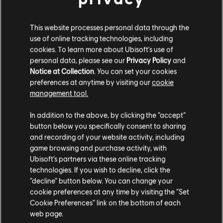
DLC
IMMORTALS FENYX RISING
This website processes personal data through the
6500 Kredytów
use of online tracking technologies, including
cookies. To learn more about Ubisoft's use of
49,99 €
personal data, please see our
Privacy Policy
and
Notice at Collection
. You can set your cookies
preferences at anytime by visiting our
cookie
DLC
IMMORTALS FENYX RISING
management tool.
500 Kredyty
Wydaje nam się, że znajdujesz się w
Stany
In addition to the above, by clicking the “accept”
4,99 €
Zjednoczone
.
button below you specifically consent to sharing
and recording of your website activity, including
Odwiedź nasz lokalny Sklep by dokonać zakupu.
game browsing and purchase activity, with
Ubisoft’s partners via these online tracking
DLC
IMMORTALS FENYX RISING
technologies. If you wish to decline, click the
1050 Kredytów
Zostań w obecnym Sklepie
“decline” button below. You can change your
9,99 €
cookie preferences at any time by visiting the “Set
Przejdź do lokalnego Sklepu
Cookie Preferences” link on the bottom of each
web page.