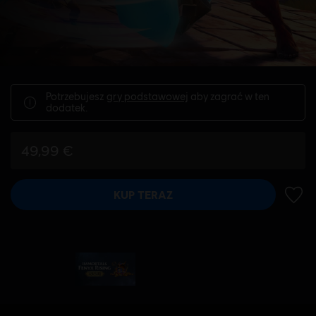
Potrzebujesz
gry podstawowej
aby zagrać w ten
dodatek.
49,99 €
KUP TERAZ
DODA