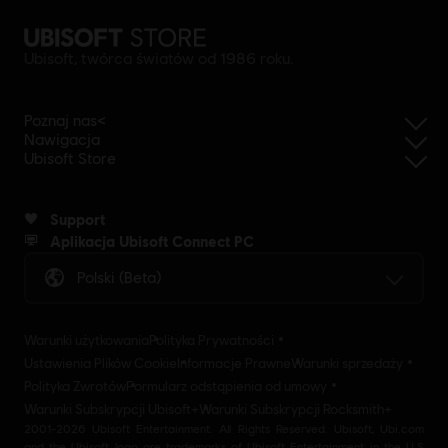
Ubisoft, twórca światów od 1986 roku.
Poznaj nas<
Nawigacja
Ubisoft Store
Support
Aplikacja Ubisoft Connect PC
Polski (beta)
Warunki użytkowania
Polityka Prywatności
Ustawienia Plików Cookie
Informacje Prawne
Warunki sprzedaży
Polityka Zwrotów
Formularz odstąpienia od umowy
Warunki Subskrypcji Ubisoft+
Warunki Subskrypcji Rocksmith+
2001-2026 Ubisoft Entertainment. All Rights Reserved. Ubisoft, Ubi.com
and the Ubisoft logo are trademarks of Ubisoft Entertainment in the U.S