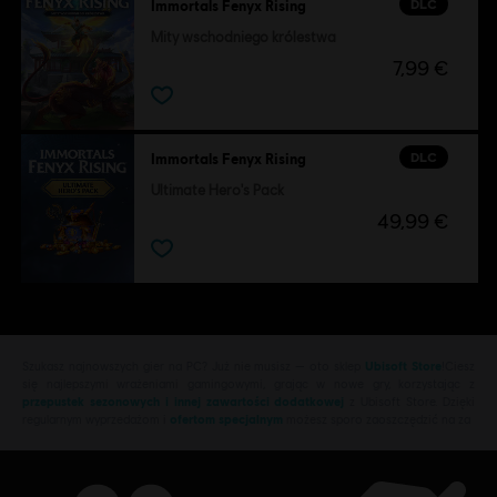
DLC
Immortals Fenyx Rising
Mity wschodniego królestwa
7,99 €
DLC
Immortals Fenyx Rising
Ultimate Hero's Pack
49,99 €
Szukasz najnowszych gier na PC? Już nie musisz — oto sklep
Ubisoft Store
!Ciesz
się najlepszymi wrażeniami gamingowymi, grając w nowe gry, korzystając z
przepustek sezonowych i innej zawartości dodatkowej
z Ubisoft Store. Dzięki
regularnym wyprzedażom i
ofertom specjalnym
możesz sporo zaoszczędzić na za