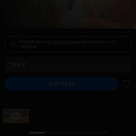
Potrzebujesz
gry podstawowej
aby zagrać w ten
dodatek.
7,99 €
KUP TERAZ
DODA