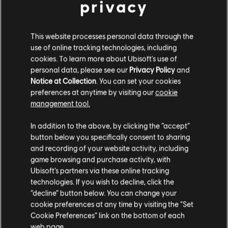
privacy
This website processes personal data through the
DLC
Immortals Fenyx Rising
use of online tracking technologies, including
Immortals Fenyx Rising Zagubieni bogowie
cookies. To learn more about Ubisoft's use of
7,99 €
personal data, please see our
Privacy Policy
and
Notice at Collection
. You can set your cookies
preferences at anytime by visiting our
cookie
management tool.
DLC
Immortals Fenyx Rising
Wydaje nam się, że znajdujesz się w
Stany
Mity wschodniego królestwa
In addition to the above, by clicking the “accept”
Zjednoczone
.
7,99 €
button below you specifically consent to sharing
and recording of your website activity, including
Odwiedź nasz lokalny Sklep by dokonać zakupu.
game browsing and purchase activity, with
Ubisoft’s partners via these online tracking
DLC
Immortals Fenyx Rising
technologies. If you wish to decline, click the
Zostań w obecnym Sklepie
“decline” button below. You can change your
Ultimate Hero's Pack
cookie preferences at any time by visiting the “Set
49,99 €
Przejdź do lokalnego Sklepu
Cookie Preferences” link on the bottom of each
web page.