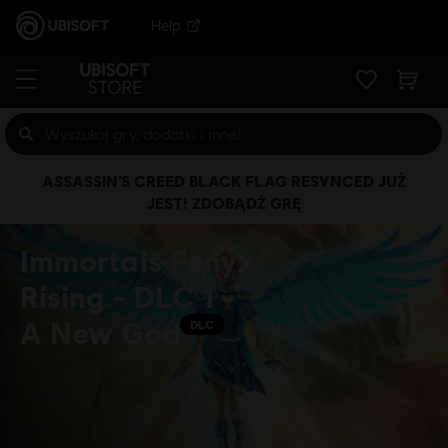
Help
ASSASSIN’S CREED BLACK FLAG RESYNCED JUŻ
JEST! ZDOBĄDŹ GRĘ
Immortals Fenyx
Rising - DLC 1 -
A New God
DLC