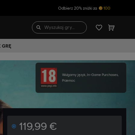
Odbierz 20% zniżki za
100
Ź GRĘ
Wulgarny język, In-Game Purchases,
Przemoc
119,99 €