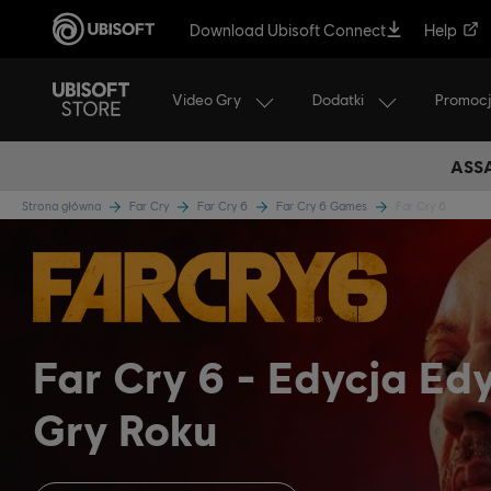
Download Ubisoft Connect
Help
Video Gry
Dodatki
Promoc
ASSA
Strona główna
Far Cry
Far Cry 6
Far Cry 6 Games
Far Cry 6
Far Cry 6
Edycja Ed
Gry Roku