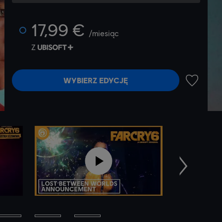
17,99 €
/miesiąc
Z
WYBIERZ EDYCJĘ
DODAJ N
Następne