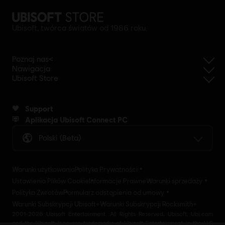
Ubisoft, twórca światów od 1986 roku.
Poznaj nas<
Nawigacja
Ubisoft Store
Support
Aplikacja Ubisoft Connect PC
Polski (beta)
Warunki użytkowania
Polityka Prywatności
Ustawienia Plików Cookie
Informacje Prawne
Warunki sprzedaży
Polityka Zwrotów
Formularz odstąpienia od umowy
Warunki Subskrypcji Ubisoft+
Warunki Subskrypcji Rocksmith+
2001-2026 Ubisoft Entertainment. All Rights Reserved. Ubisoft, Ubi.com
and the Ubisoft logo are trademarks of Ubisoft Entertainment in the U.S