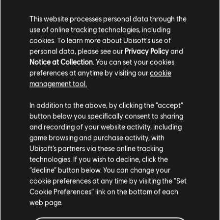
This website processes personal data through the
use of online tracking technologies, including
cookies. To learn more about Ubisoft's use of
personal data, please see our
Privacy Policy
and
Notice at Collection
. You can set your cookies
preferences at anytime by visiting our
cookie
management tool.
Wydaje nam się, że znajdujesz się w
Stany
In addition to the above, by clicking the “accept”
Zjednoczone
.
button below you specifically consent to sharing
and recording of your website activity, including
Odwiedź nasz lokalny Sklep by dokonać zakupu.
game browsing and purchase activity, with
Ubisoft’s partners via these online tracking
technologies. If you wish to decline, click the
Zostań w obecnym Sklepie
“decline” button below. You can change your
cookie preferences at any time by visiting the “Set
Przejdź do lokalnego Sklepu
Cookie Preferences” link on the bottom of each
web page.