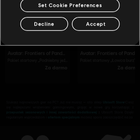
Set Cookie Preferences
Decline
Accept
Szukasz najnowszych gier na PC? Już nie musisz — oto sklep
Ubisoft Store
!Ciesz
się najlepszymi wrażeniami gamingowymi, grając w nowe gry, korzystając z
przepustek sezonowych i innej zawartości dodatkowej
z Ubisoft Store. Dzięki
regularnym wyprzedażom i
ofertom specjalnym
możesz sporo zaoszczędzić na za