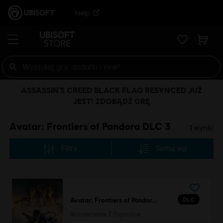
Help
ASSASSIN’S CREED BLACK FLAG RESYNCED JUŻ
JEST! ZDOBĄDŹ GRĘ
Avatar: Frontiers of Pandora DLC 3
1
wyniki
Filtry
Sortuj wg
DLC
Avatar: Frontiers of Pandora™
Rozszerzenie Z Popiołów