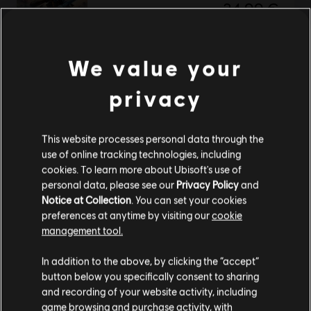
24,99 €
We value your
Wyświetlono
1
z
1
privacy
Szukasz najnowszych gier na PC? Już nie musisz — oto sklep
Ubisoft Store
!Ciesz
się najlepszymi wrażeniami gamingowymi, grając w nowe gry, korzystając z
przepustek sezonowych i innej zawartości dodatkowej
z Ubisoft Store. Dzięki
regularnym wyprzedażom i
ofertom specjalnym
możesz sporo zaoszczędzić na za
This website processes personal data through the
use of online tracking technologies, including
cookies. To learn more about Ubisoft's use of
personal data, please see our
Privacy Policy
and
Notice at Collection
. You can set your cookies
preferences at anytime by visiting our
cookie
management tool.
Wydaje nam się, że znajdujesz się w
Stany
In addition to the above, by clicking the “accept”
Zjednoczone
.
button below you specifically consent to sharing
and recording of your website activity, including
Odwiedź nasz lokalny Sklep by dokonać zakupu.
nagrody
ekskluzywne zniżki
game browsing and purchase activity, with