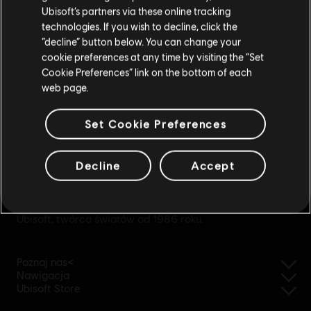
Ubisoft’s partners via these online tracking
technologies. If you wish to decline, click the
Zostań w obecnym Sklepie
“decline” button below. You can change your
cookie preferences at any time by visiting the “Set
Przejdź do lokalnego Sklepu
Cookie Preferences” link on the bottom of each
web page.
Set Cookie Preferences
uproszczone zwroty
Decline
Accept
Ubisoft, twórca światów od 1986 roku.
Poznaj nas<
Nawigacja
Ubisoft Store