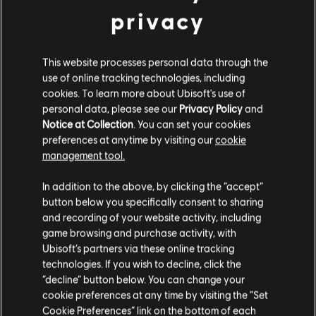
Gra jednoosobowa:
Yes
privacy
24,99 €
This website processes personal data through the
DLC
use of online tracking technologies, including
Anno 1800
cookies. To learn more about Ubisoft's use of
Botanica
personal data, please see our
Privacy Policy
and
7,99 €
Notice at Collection
. You can set your cookies
preferences at anytime by visiting our
cookie
management tool.
DLC
Wydaje nam się, że znajdujesz się w
Stany
Anno 1800
In addition to the above, by clicking the “accept”
Zjednoczone
.
Przepustka 3 Sezonu
button below you specifically consent to sharing
19,99 €
and recording of your website activity, including
Odwiedź nasz lokalny Sklep by dokonać zakupu.
game browsing and purchase activity, with
Ubisoft’s partners via these online tracking
technologies. If you wish to decline, click the
DLC
Anno 1800
Zostań w obecnym Sklepie
“decline” button below. You can change your
Land Of Lions
cookie preferences at any time by visiting the “Set
Przejdź do lokalnego Sklepu
Cookie Preferences” link on the bottom of each
17,99 €