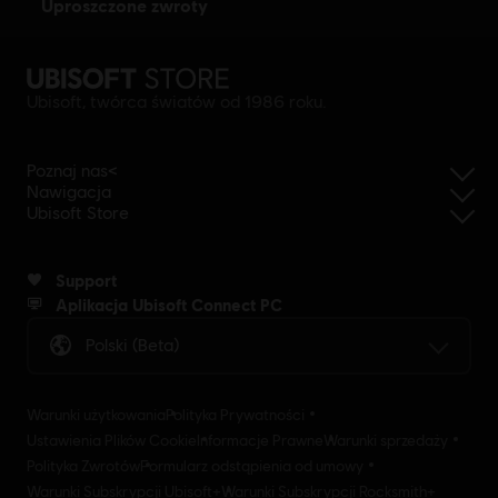
uproszczone zwroty
Ubisoft, twórca światów od 1986 roku.
Poznaj nas<
Nawigacja
Ubisoft Store
Support
Aplikacja Ubisoft Connect PC
Polski (beta)
Warunki użytkowania
Polityka Prywatności
Ustawienia Plików Cookie
Informacje Prawne
Warunki sprzedaży
Polityka Zwrotów
Formularz odstąpienia od umowy
Warunki Subskrypcji Ubisoft+
Warunki Subskrypcji Rocksmith+