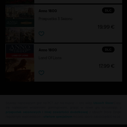
DLC
Anno 1800
Przepustka 3 Sezonu
19,99 €
DLC
Anno 1800
Land Of Lions
17,99 €
Szukasz najnowszych gier na PC? Już nie musisz — oto sklep
Ubisoft Store
!Ciesz
się najlepszymi wrażeniami gamingowymi, grając w nowe gry, korzystając z
przepustek sezonowych i innej zawartości dodatkowej
z Ubisoft Store. Dzięki
regularnym wyprzedażom i
ofertom specjalnym
możesz sporo zaoszczędzić na za