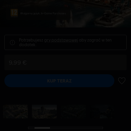
Wulgarny język, In-Game Purchases
Potrzebujesz
gry podstawowej
aby zagrać w ten
dodatek.
9,99 €
KUP TERAZ
DODA