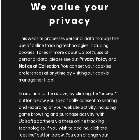
© 2019–2024 Ubisoft Entertainment. All Rights Reserved.
We value your
Anno 1800, Ubisoft, and the Ubisoft logo are registered or
DLC
Anno 1800
unregistered trademarks of Ubisoft Entertainment in the
privacy
Deluxe Pack
US and/or other countries. Anno is a registered or
9,99 €
unregistered trademark of Ubisoft GmbH in the US and/or
This website processes personal data through the
other countries.
use of online tracking technologies, including
cookies. To learn more about Ubisoft's use of
DLC
Anno 1800
personal data, please see our
Privacy Policy
and
Okno na świat
Notice at Collection
. You can set your cookies
preferences at anytime by visiting our
cookie
6,99 €
management tool.
Wydaje nam się, że znajdujesz się w
Stany
In addition to the above, by clicking the “accept”
Zjednoczone
.
DLC
Anno 1800
button below you specifically consent to sharing
and recording of your website activity, including
Amusements Pack
Odwiedź nasz lokalny Sklep by dokonać zakupu.
game browsing and purchase activity, with
4,99 €
Ubisoft’s partners via these online tracking
technologies. If you wish to decline, click the
Zostań w obecnym Sklepie
“decline” button below. You can change your