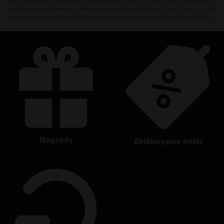
się najlepszymi wrażeniami gamingowymi, grając w nowe gry, korzystając z
przepustek sezonowych i innej zawartości dodatkowej
z Ubisoft Store. Dzięki
regularnym wyprzedażom i
ofertom specjalnym
możesz sporo zaoszczędzić na za
nagrody
ekskluzywne zniżki