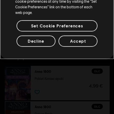
cookie preferences at any time by visiting the “Set
DLC
Anno 1800
Przejdź do lokalnego Sklepu
Cookie Preferences” link on the bottom of each
Holiday Pack
web page.
3,99 €
Set Cookie Preferences
Decline
Accept
Osoby, które oglądały ten produkt
były zainteresowane również...
DLC
Anno 1800
Pakiet Koniec epoki
4,99 €
DLC
Anno 1800