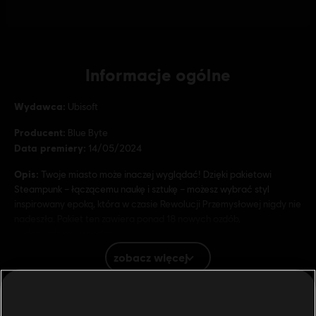
Informacje ogólne
Wydawca:
Ubisoft
Producent:
Blue Byte
Data premiery:
14/05/2024
Opis:
Twoje miasto może inaczej wyglądać! Dzięki pakietowi
Steampunk – łączącemu naukę i sztukę – możesz wybrać styl
inspirowany epoką, która w czasie Rewolucji Przemysłowej nigdy nie
nadeszła. Pakiet ten zawiera ponad 18 nowych ozdób,
dowiedz się więcdej
Gatunek:
Symulacje
,
Stretegie
zobacz więcej
Warunki dla komputerów PC:
Aby grać, musisz posiadać konto
Ubisoft i zainstalować aplikację Ubisoft Connect.
Additional content for this game: