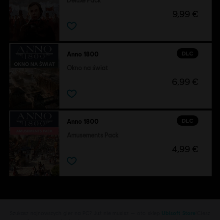
Deluxe Pack
9,99 €
DLC
Anno 1800
Okno na świat
6,99 €
DLC
Anno 1800
Amusements Pack
4,99 €
Szukasz najnowszych gier na PC? Już nie musisz — oto sklep
Ubisoft Store
!Ciesz