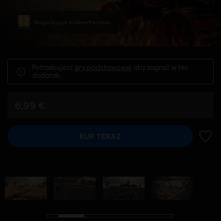
Wulgarny język, In-Game Purchases
Potrzebujesz
gry podstawowej
aby zagrać w ten
dodatek.
6,99 €
KUP TERAZ
DODA