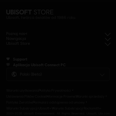
Ubisoft, twórca światów od 1986 roku.
Poznaj nas<
Nawigacja
Ubisoft Store
Support
Aplikacja Ubisoft Connect PC
Polski (beta)
Warunki użytkowania
Polityka Prywatności
Ustawienia Plików Cookie
Informacje Prawne
Warunki sprzedaży
Polityka Zwrotów
Formularz odstąpienia od umowy
Warunki Subskrypcji Ubisoft+
Warunki Subskrypcji Rocksmith+
2001-2026 Ubisoft Entertainment. All Rights Reserved. Ubisoft, Ubi.com