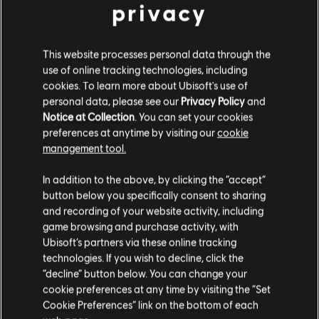
24,99 €
privacy
1800™, Ubisoft and the Ubisoft logo are registered or
unregistered trademarks of Ubisoft Entertainment in the
US and/or other countries.
This website processes personal data through the
DLC
Anno 1800
use of online tracking technologies, including
The Passage
cookies. To learn more about Ubisoft's use of
14,99 €
personal data, please see our
Privacy Policy
and
Notice at Collection
. You can set your cookies
preferences at anytime by visiting our
cookie
management tool.
DLC
Anno 1800
Wydaje nam się, że znajdujesz się w
Stany
In addition to the above, by clicking the “accept”
Botanica
Zjednoczone
.
button below you specifically consent to sharing
7,99 €
and recording of your website activity, including
Odwiedź nasz lokalny Sklep by dokonać zakupu.
game browsing and purchase activity, with
Ubisoft’s partners via these online tracking
DLC
Anno 1800
technologies. If you wish to decline, click the
Zostań w obecnym Sklepie
“decline” button below. You can change your
Przepustka 3 Sezonu
cookie preferences at any time by visiting the “Set
19,99 €
Przejdź do lokalnego Sklepu
Cookie Preferences” link on the bottom of each