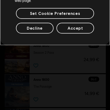
web page.
Set Cookie Preferences
Osoby, które oglądały ten produkt
Decline
Accept
były zainteresowane również...
DLC
Anno 1800
Season 2 Pass
24,99 €
DLC
Anno 1800
The Passage
14,99 €