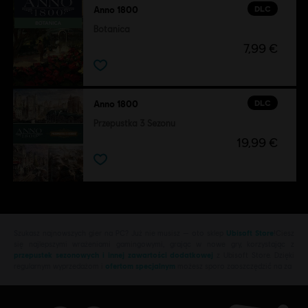
DLC
Anno 1800
Botanica
7,99 €
DLC
Anno 1800
Przepustka 3 Sezonu
19,99 €
Szukasz najnowszych gier na PC? Już nie musisz — oto sklep
Ubisoft Store
!Ciesz
się najlepszymi wrażeniami gamingowymi, grając w nowe gry, korzystając z
przepustek sezonowych i innej zawartości dodatkowej
z Ubisoft Store. Dzięki
regularnym wyprzedażom i
ofertom specjalnym
możesz sporo zaoszczędzić na za