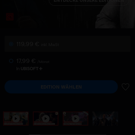
119,99 €
inkl. MwSt
17,99 €
/Monat
In
EDITION WÄHLEN
ZUR 