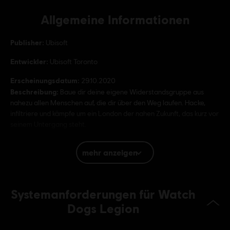
Allgemeine Informationen
Publisher:
Ubisoft
Entwickler:
Ubisoft Toronto
Erscheinungsdatum:
29.10.2020
Beschreibung:
Baue dir deine eigene Widerstandsgruppe aus
nahezu allen Menschen auf, die dir über den Weg laufen. Hacke,
infiltriere und kämpfe um ein London der nahen Zukunft, das kurz vor
seinem Untergang steht.
Bewertung :
mehr anzeigen
Sprache:
English (Audio, Interface, Untertitel)
Systemanforderungen für Watch
French (Audio, Interface, Untertitel)
mehr
Dogs Legion
Sprache:
Plattformen:
PC (Digital), PS4/PS5 (Digital), Xbox (Digital), Steam