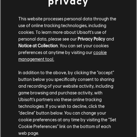
privacy
This website processes personal data through the
use of online tracking technologies, including
cookies. To learn more about Ubisoft's use of
personal data, please see our
Privacy Policy
and
Notice at Collection
. You can set your cookies
preferences at anytime by visiting our
cookie
management tool.
Soweit wir wissen kommst du aus
Vereinigte
Staaten von Amerika
.
In addition to the above, by clicking the “accept”
button below you specifically consent to sharing
Wenn du etwas bestellen möchtest, besuche bitte
and recording of your website activity, including
game browsing and purchase activity, with
deinen lokalen Ubisoft Store.
Ubisoft’s partners via these online tracking
technologies. If you wish to decline, click the
“decline” button below. You can change your
Im aktuellen Store bleiben
cookie preferences at any time by visiting the “Set
Cookie Preferences” link on the bottom of each
ZUM LOKALEN STORE WECHSELN
web page.