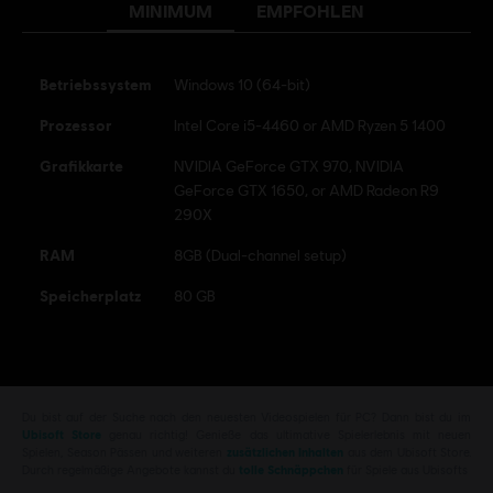
Genre:
Action/Adventure
MINIMUM
EMPFOHLEN
Anti-Cheat-Software:
Die Anti-Cheat-Lösung BattlEye wird
automatisch zusammen mit dem Spiel installiert und ist erforderlich,
Betriebssystem
Windows 10 (64-bit)
um das Spiel zu spielen. Wenn du sie deinstallierst, kannst du das
Spiel nicht mehr starten.
Prozessor
Intel Core i5-4460 or AMD Ryzen 5 1400
Grafikkarte
NVIDIA GeForce GTX 970, NVIDIA
©2020 Ubisoft Entertainment. All Rights Reserved. Watch Dogs, Ubisoft and the
GeForce GTX 1650, or AMD Radeon R9
Ubisoft logo are registered or unregistered trademarks of Ubisoft Entertainment in
290X
the U.S. and/or other countries.
RAM
8GB (Dual-channel setup)
Speicherplatz
80 GB
Du bist auf der Suche nach den neuesten Videospielen für PC? Dann bist du im
Ubisoft Store
genau richtig! Genieße das ultimative Spielerlebnis mit neuen
Spielen, Season Pässen und weiteren
zusätzlichen Inhalten
aus dem Ubisoft Store.
Durch regelmäßige Angebote kannst du
tolle Schnäppchen
für Spiele aus Ubisofts