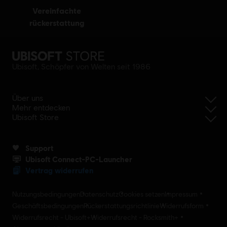
vereinfachte
rückerstattung
Ubisoft, Schöpfer von Welten seit 1986
Über uns
Mehr entdecken
Ubisoft Store
Support
Ubisoft Connect-PC-Launcher
Vertrag widerrufen
Nutzungsbedingungen
Datenschutz
Cookies setzen
Impressum
Geschäftsbedingungen
Rückerstattungsrichtlinie
Widerrufsform
Widerrufsrecht - Ubisoft+
Widerrufsrecht - Rocksmith+