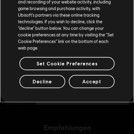
Wenn du etwas bestellen möchtest, besuche bitte
and recording of your website activity, including
4,99 €
game browsing and purchase activity, with
deinen lokalen Ubisoft Store.
Ubisoft’s partners via these online tracking
technologies. If you wish to decline, click the
“decline” button below. You can change your
DLC
Ghost Recon Wildlands
Im aktuellen Store bleiben
cookie preferences at any time by visiting the “Set
7285 GR Credits
Cookie Preferences” link on the bottom of each
ZUM LOKALEN STORE WECHSELN
34,99 €
web page.
Set Cookie Preferences
DLC
Ghost Recon Wildlands
1700 GR Credits
Decline
Accept
9,99 €
Empfehlungen