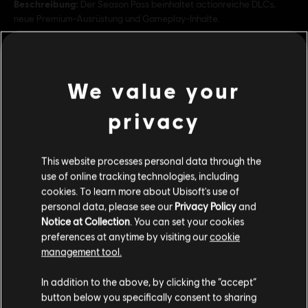
Beschreibung:
Der Season Pass beinhaltet actionreiche DLCs,
neue Premium-Ausrüstung und Gameplay-Inhalte.
Bewertung :
Genre:
Shooter
We value your
mehr anzeigen
PC-Bedingungen:
Du benötigst ein Ubisoft-Konto und Ubisoft
privacy
Connect, um diesen Inhalt zu verwenden.
Dies könnte dich auch interessieren:
Mehrspieler:
Yes
Einzelspieler:
Yes
This website processes personal data through the
-80%
use of online tracking technologies, including
DLC
Tom Clancy's Ghost Recon Wildlands
cookies. To learn more about Ubisoft's use of
© © 2017 Ubisoft Entertainment. All Rights Reserved. Tom Clancy’s Ghost Recon®,
personal data, please see our
Privacy Policy
and
Year 2 Pass
the Soldier Icon, Ubisoft, and the Ubisoft logo are trademarks of Ubisoft
Notice at Collection
. You can set your cookies
3,00 €
14,99 €
Entertainment in the US and/or other countries.
preferences at anytime by visiting our
cookie
management tool.
Soweit wir wissen kommst du aus
Vereinigte
Staaten von Amerika
.
In addition to the above, by clicking the “accept”
DLC
Ghost Recon Wildlands
button below you specifically consent to sharing
800 GR Credits