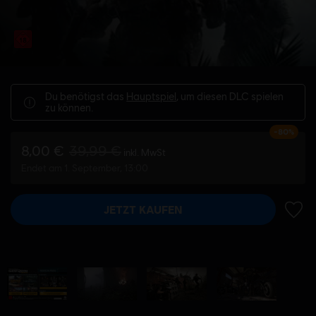
Du benötigst das
Hauptspiel
, um diesen DLC spielen
zu können.
-80%
8,00 €
39,99 €
inkl. MwSt
Endet am 1. September, 13:00
JETZT KAUFEN
ZUR 