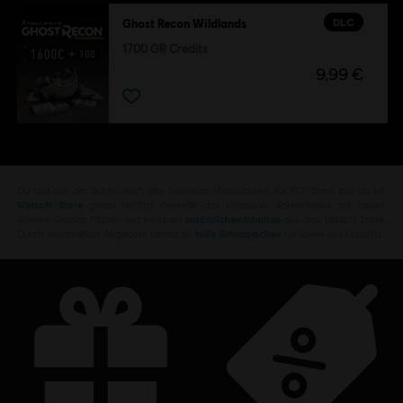
DLC
Ghost Recon Wildlands
1700 GR Credits
9,99 €
Du bist auf der Suche nach den neuesten Videospielen für PC? Dann bist du im
Ubisoft Store
genau richtig! Genieße das ultimative Spielerlebnis mit neuen
Spielen, Season Pässen und weiteren
zusätzlichen Inhalten
aus dem Ubisoft Store.
Durch regelmäßige Angebote kannst du
tolle Schnäppchen
für Spiele aus Ubisofts