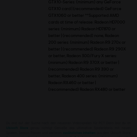
GTX10-Series: (minimum) any GeForce
GTX10 card | (recommended) GeForce
GTX1060 or better **Supported AMD
cards at time of release: Radeon HD7000
series: (minimum) Radeon HD7870 or
better | (recommended) none, Radeon
200 series: (minimum) Radeon R9 270x or
better | (recommended) Radeon R9 290X
or better, Radeon 300/Fury X series:
(minimum) Radeon R9 370X or better |
(recommended) Radeon R9 390 or
better, Radeon 400 series: (minimum)
Radeon RX460 or better |
(recommended) Radeon RX480 or better
Du bist auf der Suche nach den neuesten Videospielen für PC? Dann bist du im
Ubisoft Store
genau richtig! Genieße das ultimative Spielerlebnis mit neuen
Spielen, Season Pässen und weiteren
zusätzlichen Inhalten
aus dem Ubisoft Store.