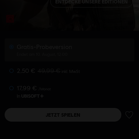
ENTDECKE UNSERE EDITIONEN
Gratis-Probeversion
Endet am 10. August, 12:00
2,50 €
49,99 €
inkl. MwSt
17,99 €
/Monat
In
JETZT SPIELEN
ZUR 