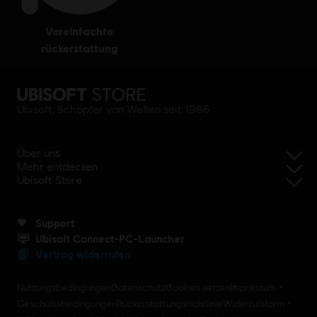
vereinfachte
rückerstattung
Ubisoft, Schöpfer von Welten seit 1986
Über uns
Mehr entdecken
Ubisoft Store
Support
Ubisoft Connect-PC-Launcher
Vertrag widerrufen
Nutzungsbedingungen
Datenschutz
Cookies setzen
Impressum
Geschäftsbedingungen
Rückerstattungsrichtlinie
Widerrufsform