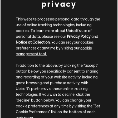
privacy
This website processes personal data through the
use of online tracking technologies, including
cookies. To learn more about Ubisoft's use of
personal data, please see our
Privacy Policy
and
Notice at Collection
. You can set your cookies
preferences at anytime by visiting our
cookie
management tool.
Soweit wir wissen kommst du aus
Vereinigte
Staaten von Amerika
.
In addition to the above, by clicking the “accept”
button below you specifically consent to sharing
Wenn du etwas bestellen möchtest, besuche bitte
and recording of your website activity, including
game browsing and purchase activity, with
deinen lokalen Ubisoft Store.
Ubisoft’s partners via these online tracking
technologies. If you wish to decline, click the
“decline” button below. You can change your
Im aktuellen Store bleiben
cookie preferences at any time by visiting the “Set
Cookie Preferences” link on the bottom of each
ZUM LOKALEN STORE WECHSELN
web page.