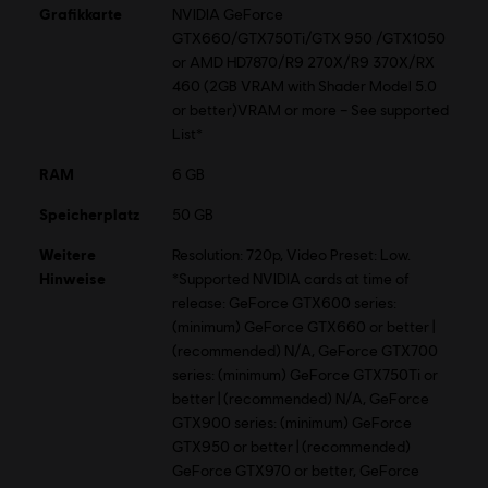
Grafikkarte
NVIDIA GeForce
GTX660/GTX750Ti/GTX 950 /GTX1050
or AMD HD7870/R9 270X/R9 370X/RX
460 (2GB VRAM with Shader Model 5.0
or better)VRAM or more – See supported
List*
RAM
6 GB
Speicherplatz
50 GB
Weitere
Resolution: 720p, Video Preset: Low.
Hinweise
*Supported NVIDIA cards at time of
release: GeForce GTX600 series:
(minimum) GeForce GTX660 or better |
(recommended) N/A, GeForce GTX700
series: (minimum) GeForce GTX750Ti or
better | (recommended) N/A, GeForce
GTX900 series: (minimum) GeForce
GTX950 or better | (recommended)
GeForce GTX970 or better, GeForce