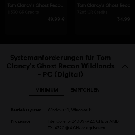
© 2016 Ubisoft Entertainment. All Rights Reserved. Tom Clancy’s, Ghost Recon, the
Soldier Icon, Ubisoft, and the Ubisoft logo are trademarks of Ubisoft Entertainment in
the US and/or other countries.
Systemanforderungen für Tom
Clancy's Ghost Recon Wildlands
- PC (Digital)
MINIMUM
EMPFOHLEN
Betriebssystem
Windows 10, Windows 11
Prozessor
Intel Core i5-2400S @ 2.5 GHz or AMD
FX-4320 @ 4 GHz or equivalent