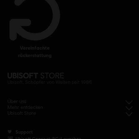
vereinfachte
rückerstattung
Ubisoft, Schöpfer von Welten seit 1986
Über uns
Mehr entdecken
Ubisoft Store
Support
Ubisoft Connect-PC-Launcher