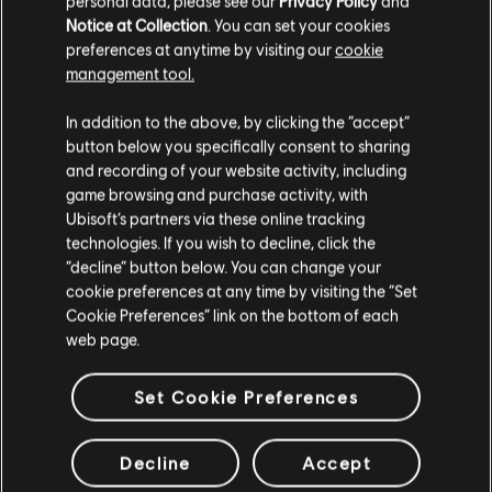
personal data, please see our
Privacy Policy
and
Notice at Collection
. You can set your cookies
preferences at anytime by visiting our
cookie
management tool.
Soweit wir wissen kommst du aus
Vereinigte
Staaten von Amerika
.
In addition to the above, by clicking the “accept”
button below you specifically consent to sharing
Wenn du etwas bestellen möchtest, besuche bitte
and recording of your website activity, including
game browsing and purchase activity, with
deinen lokalen Ubisoft Store.
Allgemeine Informationen
Ubisoft’s partners via these online tracking
technologies. If you wish to decline, click the
Publisher:
Ubisoft
“decline” button below. You can change your
Im aktuellen Store bleiben
cookie preferences at any time by visiting the “Set
Entwickler:
Ubisoft Montreal
Cookie Preferences” link on the bottom of each
ZUM LOKALEN STORE WECHSELN
Erscheinungsdatum:
10.6.2025
web page.
Beschreibung:
Hol dir 15.000 Credits für Tom Clancy‘s Rainbow Six
Siege. R6-Credits sind eine Währung im Spiel. Damit kannst du
Set Cookie Preferences
Spielinhalte wie den Battle Pass, Operator und Dekogegenstände
erwerben.
Bewertung :
Decline
Accept
mehr anzeigen