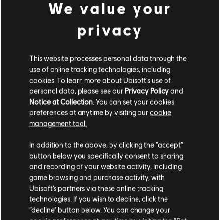
We value your
Entwickler:
Massive Entertainment
privacy
Erscheinungsdatum:
15.5.2025
Beschreibung:
Verwandle dich mit dem Naboo-Nobilität-Paket in
ein Elite-Mitglied der Galaxis und erweise den Adeligen einer
This website processes personal data through the
legendären Ära die Ehre. Das Paket enthält kosmetische
use of online tracking technologies, including
Gegenstände für Kay und Nix sowie den Blaster, den Gleiter und di
cookies. To learn more about Ubisoft's use of
mehr
personal data, please see our
Privacy Policy
and
Plattformen:
PC (Digital), PS5 (Digital), Xbox (Digital)
Notice at Collection
. You can set your cookies
mehr anzeigen
preferences at anytime by visiting our
cookie
Genre:
Action/Adventure
,
Open-World-Spiel
,
Shooter
management tool.
PC-Bedingungen:
Du benötigst ein Ubisoft-Konto und Ubisoft
Soweit wir wissen kommst du aus
Vereinigte
Dies könnte dich auch interessieren:
Connect, um diesen Inhalt zu verwenden.
Staaten von Amerika
.
In addition to the above, by clicking the “accept”
button below you specifically consent to sharing
STAR WARS © & ™ 2025 Lucasfilm Ltd. All Rights
DLC
Star Wars Outlaws
Wenn du etwas bestellen möchtest, besuche bitte
and recording of your website activity, including
Reserved. Developed by Ubisoft. Ubisoft ™ & © 2025
game browsing and purchase activity, with
deinen lokalen Ubisoft Store.
Wüstennomade-Paket
Ubisoft Entertainment. All Rights Reserved.
Ubisoft’s partners via these online tracking
8,99 €
technologies. If you wish to decline, click the
“decline” button below. You can change your
Im aktuellen Store bleiben