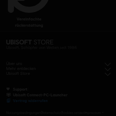
vereinfachte
rückerstattung
Ubisoft, Schöpfer von Welten seit 1986
Über uns
Mehr entdecken
Ubisoft Store
Support
Ubisoft Connect-PC-Launcher
Vertrag widerrufen
Nutzungsbedingungen
Datenschutz
Cookies setzen
Impressum