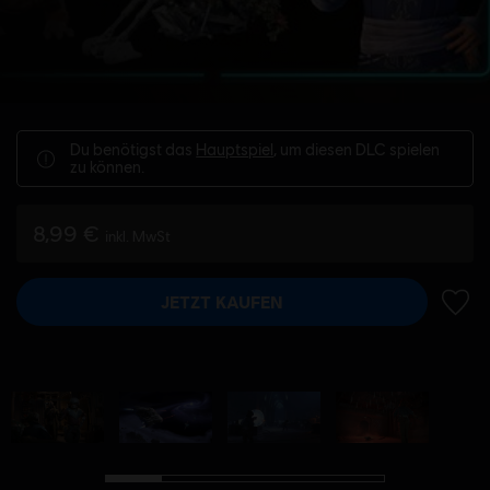
Du benötigst das
Hauptspiel
, um diesen DLC spielen
zu können.
8,99 €
inkl. MwSt
JETZT KAUFEN
ZUR 