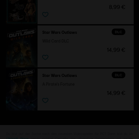
8,99 €
DLC
Star Wars Outlaws
Wild Card DLC
14,99 €
DLC
Star Wars Outlaws
A Pirate's Fortune
14,99 €
Du bist auf der Suche nach den neuesten Videospielen für PC? Dann bist du im
Ubisoft Store
genau richtig! Genieße das ultimative Spielerlebnis mit neuen