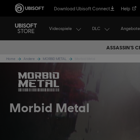
Download Ubisoft Connect
Help
Videospiele
DLC
Angebote
ASSASSIN’S C
Home
Andere
MORBID METAL
Morbid Metal
Morbid Metal