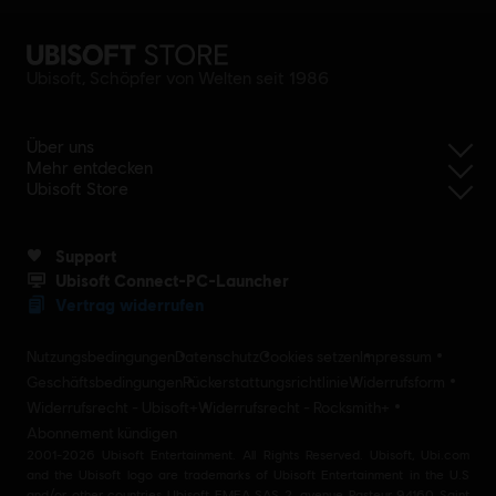
Ubisoft, Schöpfer von Welten seit 1986
Über uns
Mehr entdecken
Ubisoft Store
Support
Ubisoft Connect-PC-Launcher
Vertrag widerrufen
Nutzungsbedingungen
Datenschutz
Cookies setzen
Impressum
Geschäftsbedingungen
Rückerstattungsrichtlinie
Widerrufsform
Widerrufsrecht - Ubisoft+
Widerrufsrecht - Rocksmith+
Abonnement kündigen
2001-2026 Ubisoft Entertainment. All Rights Reserved. Ubisoft, Ubi.com
and the Ubisoft logo are trademarks of Ubisoft Entertainment in the U.S
and/or other countries Ubisoft EMEA SAS 2, avenue Pasteur 94160 Saint