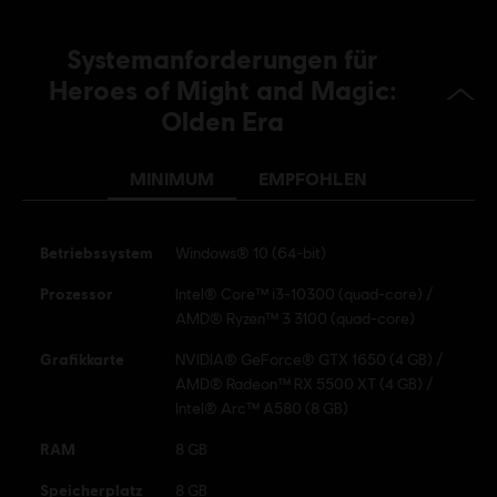
Bibliothek zum Download hinzugefügt.
PC-Bedingungen:
Du benötigst ein Ubisoft-Konto und Ubisoft
Systemanforderungen für
Connect, um diesen Inhalt zu verwenden.
Heroes of Might and Magic:
Olden Era
MINIMUM
EMPFOHLEN
Betriebssystem
Windows® 10 (64-bit)
Prozessor
Intel® Core™ i3-10300 (quad-core) /
AMD® Ryzen™ 3 3100 (quad-core)
Grafikkarte
NVIDIA® GeForce® GTX 1650 (4 GB) /
AMD® Radeon™ RX 5500 XT (4 GB) /
Intel® Arc™ A580 (8 GB)
RAM
8 GB
Speicherplatz
8 GB