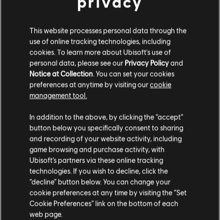
privacy
This website processes personal data through the
use of online tracking technologies, including
cookies. To learn more about Ubisoft's use of
personal data, please see our
Privacy Policy
and
Notice at Collection
. You can set your cookies
preferences at anytime by visiting our
cookie
management tool.
Soweit wir wissen kommst du aus
Vereinigte
Staaten von Amerika
.
In addition to the above, by clicking the “accept”
button below you specifically consent to sharing
Wenn du etwas bestellen möchtest, besuche bitte
and recording of your website activity, including
game browsing and purchase activity, with
deinen lokalen Ubisoft Store.
Ubisoft’s partners via these online tracking
technologies. If you wish to decline, click the
“decline” button below. You can change your
Im aktuellen Store bleiben
cookie preferences at any time by visiting the “Set
Cookie Preferences” link on the bottom of each
ZUM LOKALEN STORE WECHSELN
web page.