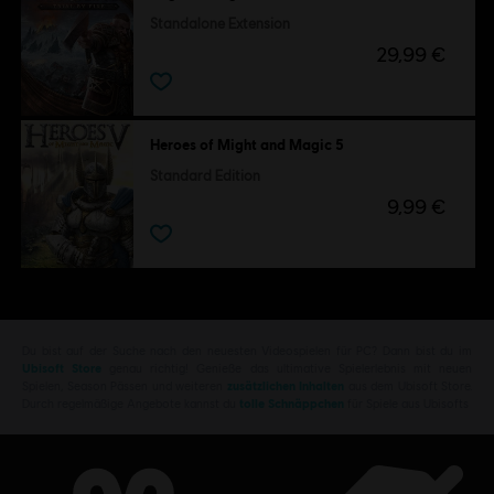
Standalone Extension
29,99 €
Heroes of Might and Magic 5
Standard Edition
9,99 €
Du bist auf der Suche nach den neuesten Videospielen für PC? Dann bist du im
Ubisoft Store
genau richtig! Genieße das ultimative Spielerlebnis mit neuen
Spielen, Season Pässen und weiteren
zusätzlichen Inhalten
aus dem Ubisoft Store.
Durch regelmäßige Angebote kannst du
tolle Schnäppchen
für Spiele aus Ubisofts