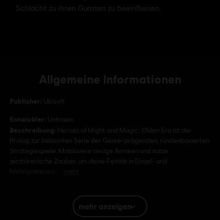
Allgemeine Informationen
Publisher:
Ubisoft
Entwickler:
Unfrozen
Beschreibung:
Heroes of Might and Magic: Olden Era ist der
Prolog zur bekannten Serie der Genre-prägenden, rundenbasierten
Strategiespiele. Mobilisiere riesige Armeen und nutze
zerstörerische Zauber, um deine Feinde in Einzel- und
Mehrspielermo
mehr
Plattformen:
PC (Digital)
Genre:
Strategie
mehr anzeigen
Aktivierung:
Wird automatisch deiner Ubisoft Connect für PC-