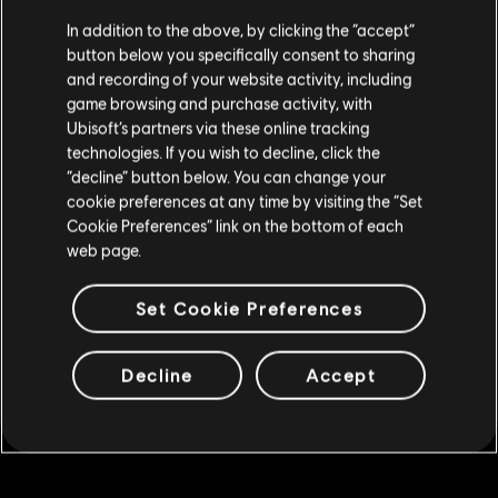
540 Mammoth-Coins
Staaten von Amerika
.
In addition to the above, by clicking the “accept”
19,99 €
button below you specifically consent to sharing
Wenn du etwas bestellen möchtest, besuche bitte
and recording of your website activity, including
game browsing and purchase activity, with
deinen lokalen Ubisoft Store.
Ubisoft’s partners via these online tracking
DLC
Brawlhalla
technologies. If you wish to decline, click the
140 Mammoth-Coins
“decline” button below. You can change your
Im aktuellen Store bleiben
cookie preferences at any time by visiting the “Set
5,99 €
Cookie Preferences” link on the bottom of each
ZUM LOKALEN STORE WECHSELN
web page.
DLC
Brawlhalla
Set Cookie Preferences
340 Mammoth-Coins
12,99 €
Decline
Accept