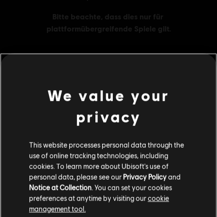
MENU
JETZT KAUFEN
We value your
privacy
Dies könnte dich auch interessieren:
DLC
Brawlhalla
This website processes personal data through the
use of online tracking technologies, including
1600 Mammoth-Coins
cookies. To learn more about Ubisoft's use of
49,99 €
personal data, please see our
Privacy Policy
and
Notice at Collection
. You can set your cookies
preferences at anytime by visiting our
cookie
management tool.
DLC
Brawlhalla
Soweit wir wissen kommst du aus
Vereinigte