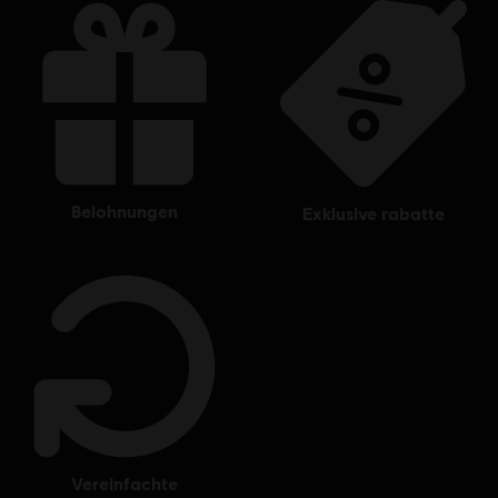
Entertainment company.
belohnungen
exklusive rabatte
vereinfachte