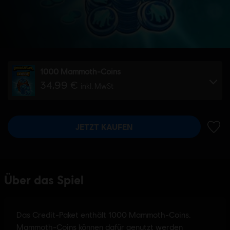
1000 Mammoth-Coins
34,99 €
inkl. MwSt
JETZT KAUFEN
ZUR 