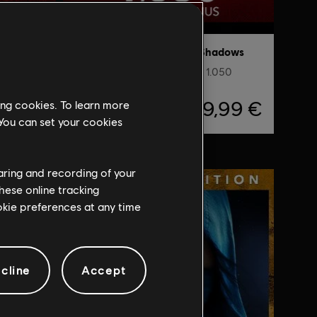
DLC
Assassin's Creed Shadows
Kleines Paket Helix-Credits - 1.050
,99 €
9,99 €
ing cookies. To learn more
 You can set your cookies
haring and recording of your
hese online tracking
ookie preferences at any time
cline
Accept