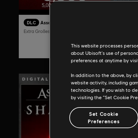
DLC
Assassin's Creed Shadows
DLC
A
Extra Großes Paket Helix-Credits - 6.600
Die Klaue
49,99 €
This website processes persona
about Ubisoft's use of persona
preferences at anytime by visi
In addition to the above, by c
website activity, including ga
technologies. If you wish to d
by visiting the “Set Cookie Pr
Set Cookie
Preferences