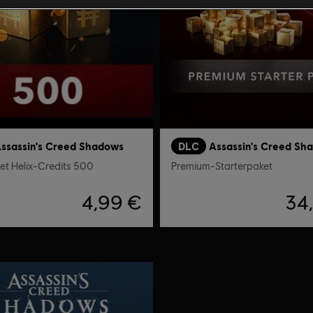
ssassin's Creed Shadows
DLC
Assassin's Creed Sh
et Helix-Credits 500
Premium-Starterpaket
4,99 €
34