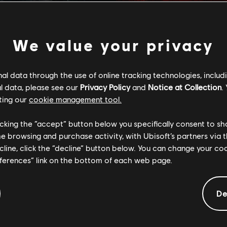
ssassin's Creed Shadows
Assassin's Creed Shadows
We value your privacy
n von Awaji
Standard Edition
24,99 €
69
l data through the use of online tracking technologies, includ
l data, please see our
Privacy Policy
and
Notice at Collection
.
ting our
cookie management tool.
licking the “accept” button below you specifically consent to s
me browsing and purchase activity, with Ubisoft’s partners via t
ecline, click the “decline” button below. You can change your c
eferences” link on the bottom of each web page.
De