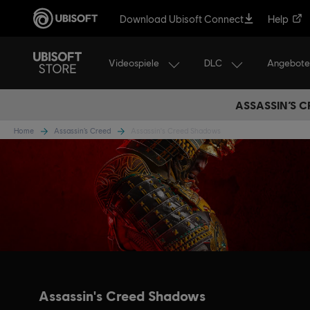
Download Ubisoft Connect
Help
Videospiele
DLC
Angebote
ASSASSIN’S C
Home
Assassin’s Creed
Assassin's Creed Shadows
Assassin's Creed Shadows