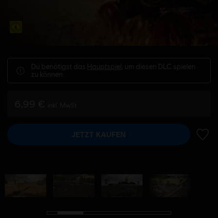
Du benötigst das
Hauptspiel
, um diesen DLC spielen
zu können.
6,99 €
inkl. MwSt
JETZT KAUFEN
ZUR 