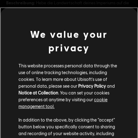
Beschreibung:
Hebe die Landwirtschaft deines Imperiums auf die
nächste Entwicklungsstufe dank technischer Innovationen wie
Traktoren.
Bewertung :
We value your
mehr anzeigen
Genre:
Simulation
,
Strategie
privacy
PC-Bedingungen:
Du benötigst ein Ubisoft-Konto und Ubisoft
Dies könnte dich auch interessieren:
Connect, um diesen Inhalt zu verwenden.
This website processes personal data through the
Mehrspieler:
Ja
use of online tracking technologies, including
Einzelspieler:
Ja
DLC
Anno 1800
cookies. To learn more about Ubisoft's use of
personal data, please see our
Privacy Policy
and
Keim der Hoffnung
Notice at Collection
. You can set your cookies
© 2020 Ubisoft Entertainment. All Rights Reserved. Anno
7,99 €
preferences at anytime by visiting our
cookie
1800™, Ubisoft and the Ubisoft logo are registered or
management tool.
unregistered trademarks of Ubisoft Entertainment in the
Soweit wir wissen kommst du aus
Vereinigte
US and/or other countries.
Staaten von Amerika
.
In addition to the above, by clicking the “accept”
DLC
Anno 1800
button below you specifically consent to sharing
Botanica
Wenn du etwas bestellen möchtest, besuche bitte
and recording of your website activity, including