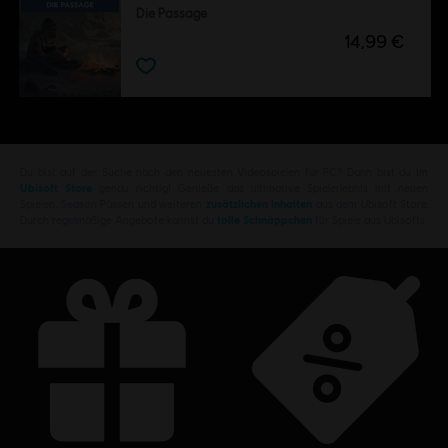
Die Passage
14,99 €
Du bist auf der Suche nach den neuesten Videospielen für PC? Dann bist du im
Ubisoft Store
genau richtig! Genieße das ultimative Spielerlebnis mit neuen
Spielen, Season Pässen und weiteren
zusätzlichen Inhalten
aus dem Ubisoft Store.
Durch regelmäßige Angebote kannst du
tolle Schnäppchen
für Spiele aus Ubisofts