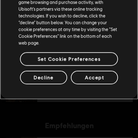
7,99 €
game browsing and purchase activity, with
deinen lokalen Ubisoft Store.
Ubisoft’s partners via these online tracking
technologies. If you wish to decline, click the
“decline” button below. You can change your
DLC
Im aktuellen Store bleiben
Anno 1800
cookie preferences at any time by visiting the “Set
Season 2 Pass
Cookie Preferences” link on the bottom of each
ZUM LOKALEN STORE WECHSELN
24,99 €
web page.
Set Cookie Preferences
DLC
Anno 1800
Season 3 Pass
Decline
Accept
19,99 €
Empfehlungen