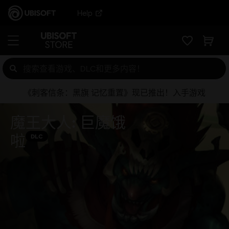
Help
《刺客信条：黑旗 记忆重置》现已推出！入手游戏
魔王大人: 巨魔饿
啦
DLC