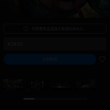
你需要有
主游戏
才能游玩此DLC。
¥28.00
立刻购买
加入