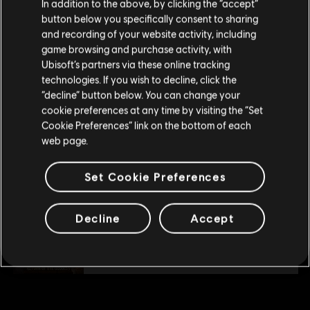
您是简体中文用户？
In addition to the above, by clicking the “accept”
了解更多
查看更多
button below you specifically consent to sharing
语言：
请您访问我们的简体中文商店来完成购买
and recording of your website activity, including
类型：
独立游戏
,
策略游戏
,
RPG
game browsing and purchase activity, with
PC环境:
你需要育碧账号，并安装Ubisoft Connect客户端，才能游
其他内容
Ubisoft’s partners via these online tracking
玩该内容
technologies. If you wish to decline, click the
留在此商店
“decline” button below. You can change your
DLC
魔王大人
cookie preferences at any time by visiting the “Set
重新选择您的商店
走私灵魂吧
Cookie Preferences” link on the bottom of each
¥28.00
web page.
Set Cookie Preferences
DLC
魔王大人
女神归来
Decline
Accept
¥28.00