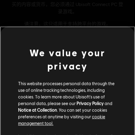
We value your
通用信息
privacy
发行商
Goblinz Publishing
This website processes personal data through the
开发商
Goblinz Studio
use of online tracking technologies, including
发售日期
26/01/2022
cookies. To learn more about Ubisoft's use of
personal data, please see our
Privacy Policy
and
叙述:
Including new master, new monsters, new game mechanics
Notice at Collection
. You can set your cookies
and more!
preferences at anytime by visiting our
cookie
语言：
management tool.
English (语音, 界面)
French (语音, 界面)