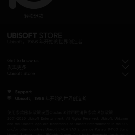
轻松退款
Ubisoft，1986 年开始的世界创造者
Get to know us
发现更多
Ubisoft Store
Support
Ubisoft，1986 年开始的世界创造者
使用条款
隐私政策
设置Cookie
法律声明
销售条款
退款政策
2001-2026 Ubisoft Entertainment. All Rights Reserved. Ubisoft, Ubi.com
and the Ubisoft logo are trademarks of Ubisoft Entertainment in the U.S
and/or other countries Ubisoft EMEA SAS 2, avenue Pasteur 94160 Saint
Mandé, France - storeUE@ubisoft.com. Pour toute demande d’assistance