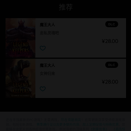
推荐
DLC
魔王大人
走私灵魂吧
¥28.00
DLC
魔王大人
女神归来
¥28.00
还在寻找最新的PC游戏？无需再找，
尽在育碧商店
！在育碧商店享受终极游戏体
验，包括全新游戏、
赛季通行证以及更多额外内容
。
加上定期促销与特殊优惠
，您
能够在这里买到各种超值优惠游戏， 例如育碧的顶级系列
《刺客信条》
、
《孤岛惊