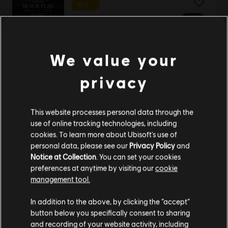
新品
DLC
刺客信条：黑旗 记忆重置
地图组合包
¥20.00
We value your
privacy
DLC
《刺客信条：幻景》
沙漠蝎组合包
This website processes personal data through the
¥90.00
use of online tracking technologies, including
cookies. To learn more about Ubisoft's use of
personal data, please see our
Privacy Policy
and
Notice at Collection
. You can set your cookies
preferences at anytime by visiting our
cookie
DLC
Far Cry 5
management tool.
Deluxe Pack
您是简体中文用户？
¥48.00
In addition to the above, by clicking the “accept”
button below you specifically consent to sharing
请您访问我们的简体中文商店来完成购买
and recording of your website activity, including