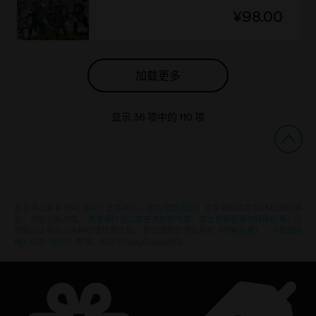
¥98.00
加载更多
显示
36
项中的
110
项
还在寻找最新的PC游戏？无需再找，
尽在育碧商店
！在育碧商店享受终极游戏体
验，包括全新游戏、
赛季通行证以及更多额外内容
。
加上定期促销与特殊优惠
，您
能够在这里买到各种超值优惠游戏， 例如育碧的顶级系列
《刺客信条》
、
《孤岛惊
魂》
以及
《纪元》
等等。前身为Uplay和Uplay商店。