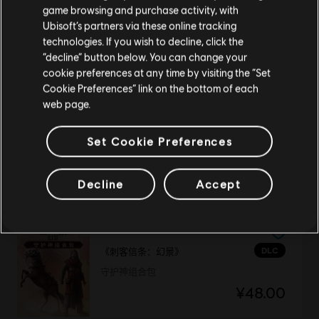
game browsing and purchase activity, with
Ubisoft’s partners via these online tracking
DLC
《纪元 1800》
technologies. If you wish to decline, click the
留在此商店
装饰组合捆绑包
“decline” button below. You can change your
¥125.00
cookie preferences at any time by visiting the “Set
重新选择您的商店
Cookie Preferences” link on the bottom of each
web page.
Set Cookie Preferences
DLC
Steep
冬季狂欢包
¥58.00
Decline
Accept
DLC
《刺客信条：幻景》
守护神组合包
¥48.00