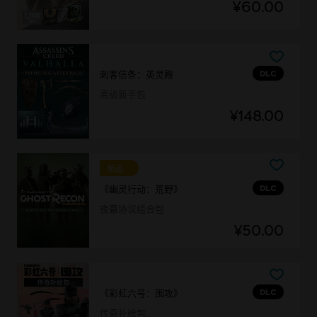
¥60.00
DLC
刺客信条：英灵殿
高级新手包
¥148.00
新品
DLC
《幽灵行动：荒野》
夜幕协议组合包
¥50.00
DLC
《彩虹六号：围攻》
传奇补给包