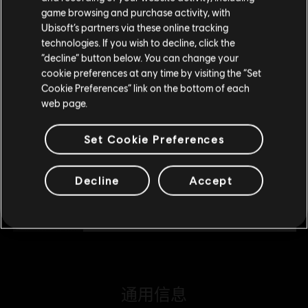
¥120.00
game browsing and purchase activity, with
Ubisoft’s partners via these online tracking
technologies. If you wish to decline, click the
留在此商店
“decline” button below. You can change your
DLC
《彩虹六号：异种》
cookie preferences at any time by visiting the “Set
重新选择您的商店
6,750点REACT点数
Cookie Preferences” link on the bottom of each
¥298.00
web page.
Set Cookie Preferences
DLC
《彩虹六号：异种》
1,100点REACT点数
Decline
Accept
¥60.00
通用信息