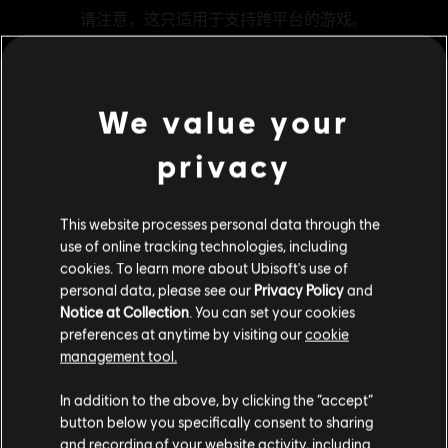
We value your
MENU
立刻购买
privacy
其他内容
This website processes personal data through the
use of online tracking technologies, including
DLC
《彩虹六号：异种》
cookies. To learn more about Ubisoft's use of
500点REACT点数
personal data, please see our
Privacy Policy
and
Notice at Collection
. You can set your cookies
¥30.00
preferences at anytime by visiting our
cookie
management tool.
您是简体中文用户？
DLC
《彩虹六号：异种》
In addition to the above, by clicking the “accept”
button below you specifically consent to sharing
2,400点REACT点数
请您访问我们的简体中文商店来完成购买
and recording of your website activity, including