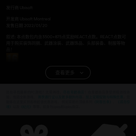
发行商
Ubisoft
开发商
Ubisoft Montreal
发售日期
2022/01/20
叙述:
本点数包内含3500+875点奖励REACT点数。REACT点数可
用于购买装饰同捆、武器涂装、武器饰品、头部装备、制服等物
品！
分级
查看更多
平台:
PC (数字)
类型：
多人
,
射击
还在寻找最新的PC游戏？无需再找，
尽在育碧商店
！在育碧商店享受终极游戏体
PC环境:
你需要育碧账号，并安装Ubisoft Connect客户端，才能游
验，包括全新游戏、
赛季通行证以及更多额外内容
。
加上定期促销与特殊优惠
，您
玩该内容
能够在这里买到各种超值优惠游戏， 例如育碧的顶级系列
《刺客信条》
、
《孤岛惊
魂》
以及
《纪元》
等等。前身为Uplay和Uplay商店。
© 2022 Ubisoft Entertainment. All Rights Reserved. Tom Clancy’s, Rainbow Six, the
Soldier Icon, Ubisoft, and the Ubisoft logo are registered or unregistered trademarks of
Ubisoft Entertainment in the US and/or other countries.