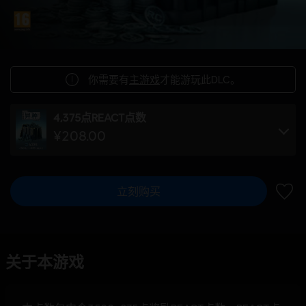
你需要有
主游戏
才能游玩此DLC。
4,375点REACT点数
¥208.00
立刻购买
加入