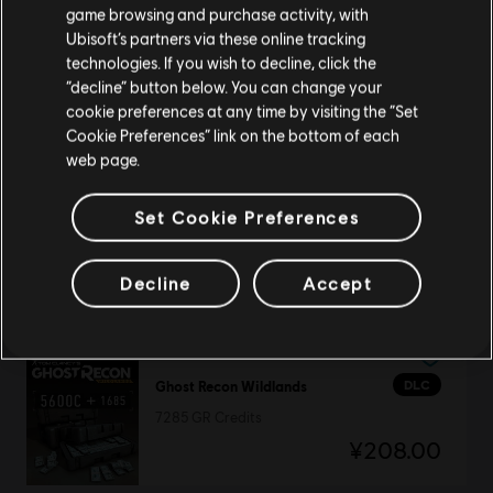
game browsing and purchase activity, with
Ubisoft’s partners via these online tracking
DLC
《幽灵行动：荒野》
technologies. If you wish to decline, click the
留在此商店
3840点数包
“decline” button below. You can change your
¥120.00
cookie preferences at any time by visiting the “Set
重新选择您的商店
Cookie Preferences” link on the bottom of each
web page.
-75%
Set Cookie Preferences
《全境封锁2》
标准版
¥32.00
Decline
Accept
¥128.00
DLC
Ghost Recon Wildlands
7285 GR Credits
¥208.00