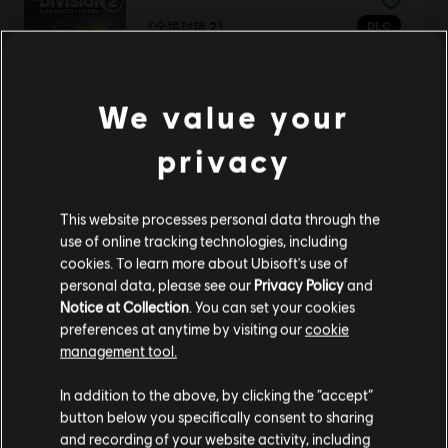
DLC
《全境封锁 2》
6500 Premium 點數包
¥298.00
We value your
privacy
DLC
全境封锁2
深入对抗区空投补给
This website processes personal data through the
¥298.00
use of online tracking technologies, including
cookies. To learn more about Ubisoft's use of
personal data, please see our
Privacy Policy
and
Notice at Collection
. You can set your cookies
preferences at anytime by visiting our
cookie
DLC
《全境封锁 2》
management tool.
2250 Premium 点数包
您是简体中文用户？
¥120.00
In addition to the above, by clicking the “accept”
button below you specifically consent to sharing
请您访问我们的简体中文商店来完成购买
and recording of your website activity, including