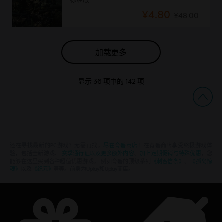
¥4.80
¥48.00
加载更多
显示
36
项中的
142
项
还在寻找最新的PC游戏？无需再找，
尽在育碧商店
！在育碧商店享受终极游戏体
验，包括全新游戏、
赛季通行证以及更多额外内容
。
加上定期促销与特殊优惠
，您
能够在这里买到各种超值优惠游戏， 例如育碧的顶级系列
《刺客信条》
、
《孤岛惊
魂》
以及
《纪元》
等等。前身为Uplay和Uplay商店。