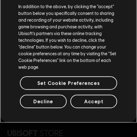
Nous pensons que vous êtes en
États-Unis
.
In addition to the above, by clicking the “accept”
button below you specifically consent to sharing
Si vous souhaitez faire un achat, veuillez vous
and recording of your website activity, including
rendre sur votre Store local.
game browsing and purchase activity, with
Ubisoft’s partners via these online tracking
récompenses
réductions exclusives
technologies. If you wish to decline, click the
Rester sur le store actuel
“decline” button below. You can change your
cookie preferences at any time by visiting the “Set
Mettre à jour votre localisation
Cookie Preferences” link on the bottom of each
web page.
Set Cookie Preferences
Decline
Accept
remboursement simplifié