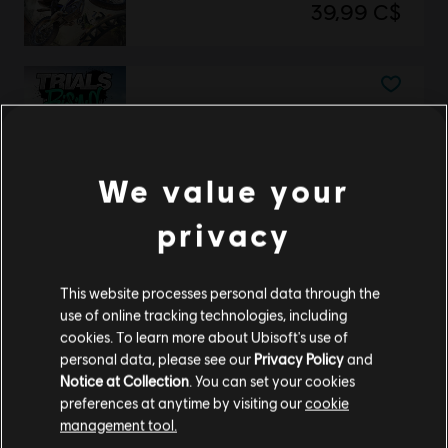
39,99 C$
Trials Rising
Standard Edition
29,99 C$
We value your
privacy
Affichage de
2
objets sur
2
This website processes personal data through the
Vous êtes à la recherche des jeux vidéo PC les plus récents? Ne cherchez pas plus
Ubisoft Store
loin que l’
!Profitez d’une expérience de jeu suprême avec de
use of online tracking technologies, including
contenus supplémentaires
nouveaux titres, des Season pass et plus de
is
cookies. To learn more about Ubisoft's use of
personal data, please see our
Privacy Policy
and
Notice at Collection
. You can set your cookies
preferences at anytime by visiting our
cookie
management tool.