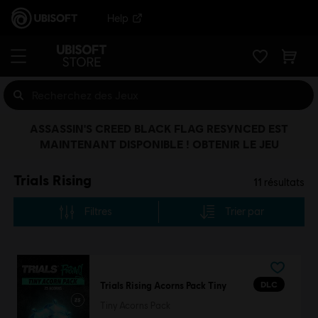
Help
ASSASSIN'S CREED BLACK FLAG RESYNCED EST
MAINTENANT DISPONIBLE ! OBTENIR LE JEU
Trials Rising
11
résultats
Filtres
Trier par
DLC
Trials Rising Acorns Pack Tiny
Tiny Acorns Pack