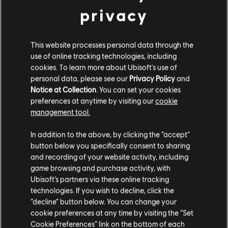
Gold Edition
privacy
39,99 C$
This website processes personal data through the
use of online tracking technologies, including
cookies. To learn more about Ubisoft's use of
DLC
Trials Rising
personal data, please see our
Privacy Policy
and
Sixty-Six
Notice at Collection
. You can set your cookies
7,99 C$
preferences at anytime by visiting our
cookie
management tool.
Nous pensons que vous êtes en
États-Unis
.
In addition to the above, by clicking the “accept”
button below you specifically consent to sharing
Trials Rising
Si vous souhaitez faire un achat, veuillez vous
and recording of your website activity, including
Standard Edition
rendre sur votre Store local.
game browsing and purchase activity, with
29,99 C$
Ubisoft’s partners via these online tracking
technologies. If you wish to decline, click the
Rester sur le store actuel
“decline” button below. You can change your
cookie preferences at any time by visiting the “Set
Mettre à jour votre localisation
Cookie Preferences” link on the bottom of each
DLC
Trials Rising