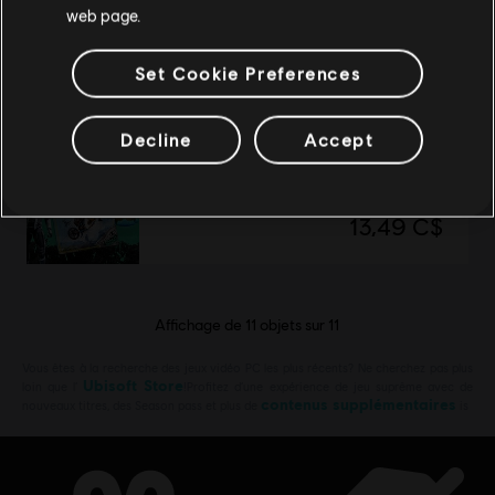
web page.
Crash & Sunburn
11,99 C$
Set Cookie Preferences
Decline
Accept
DLC
Trials Rising
Starter Pack 2
13,49 C$
Affichage de
11
objets sur
11
Vous êtes à la recherche des jeux vidéo PC les plus récents? Ne cherchez pas plus
Ubisoft Store
loin que l’
!Profitez d’une expérience de jeu suprême avec de
contenus supplémentaires
nouveaux titres, des Season pass et plus de
is