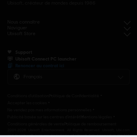
Ubisoft, créateur de mondes depuis 1986
Nous connaître
Naviguer
Ubisoft Store
Support
Ubisoft Connect PC launcher
Renoncer au contrat ici
Français
Conditions d'utilisation
Politique de Confidentialité
Accepter les cookies
Ne vendez pas mes informations personnelles
Publicité basée sur les centres d'intérêt
Mentions légales
Conditions générales de vente
Politique de remboursement
2001-2026 Ubisoft Entertainment. All Rights Reserved. Ubisoft, Ubi.com
and the Ubisoft logo are trademarks of Ubisoft Entertainment in the U.S