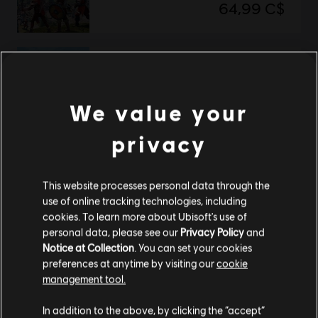
64,99 C$
The Settlers: New Allies
Édition Standard
We value your
54,99 C$
privacy
Affichage de
2
objets sur
2
This website processes personal data through the
use of online tracking technologies, including
Vous êtes à la recherche des jeux vidéo PC les plus récents? Ne cherchez pas plus
cookies. To learn more about Ubisoft's use of
Ubisoft Store
loin que l’
!Profitez d’une expérience de jeu suprême avec de
personal data, please see our
Privacy Policy
and
contenus supplémentaires
nouveaux titres, des Season pass et plus de
is
Notice at Collection
. You can set your cookies
preferences at anytime by visiting our
cookie
management tool.
Nous pensons que vous êtes en
États-Unis
.
In addition to the above, by clicking the “accept”