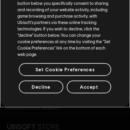
button below you specifically consent to sharing
Si vous souhaitez faire un achat, veuillez vous
and recording of your website activity, including
rendre sur votre Store local.
game browsing and purchase activity, with
Ubisoft’s partners via these online tracking
technologies. If you wish to decline, click the
Rester sur le store actuel
“decline” button below. You can change your
récompenses
réductions exclusives
cookie preferences at any time by visiting the “Set
Mettre à jour votre localisation
Cookie Preferences” link on the bottom of each
web page.
Set Cookie Preferences
Decline
Accept
remboursement simplifié