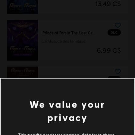
13,49 C$
DLC
Prince of Persia The Lost Crown
Le Masque des ténèbres
6,99 C$
DLC
Prince of Persia The Lost Crown
Apparence les Deux Royaumes
3,99 C$
We value your
privacy
DLC
Prince of Persia The Lost Crown
This website processes personal data through the
Apparence Prince Obscur