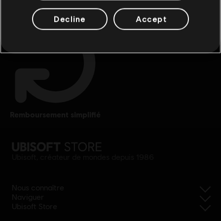
Decline
Accept
remboursement simplifié
Ubisoft, créateur de mondes depuis 1986
Nous connaître
Naviguer
Ubisoft Store