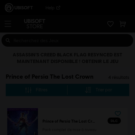
Help
ASSASSIN'S CREED BLACK FLAG RESYNCED EST
MAINTENANT DISPONIBLE ! OBTENIR LE JEU
Prince of Persia The Lost Crown
4
résultats
Filtres
Trier par
DLC
Prince of Persia The Lost Crown
Pack complet de mise à niveau