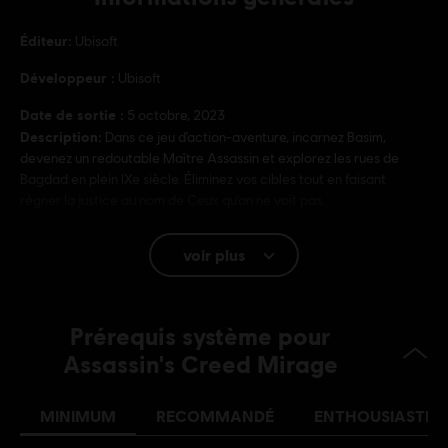
Éditeur:
Ubisoft
Développeur :
Ubisoft
Date de sortie :
5 octobre, 2023
Description:
Dans ce jeu d'action-aventure, incarnez Basim,
devenez un redoutable Maître Assassin et explorez les rues de
Bagdad en plein IXe siècle. Éliminez vos cibles tout en faisant
régner la justice au nom de Ceux qu'on ne voit pas.
PEGI :
Sang et carnage, Mention de drogues, Violence
voir plus
intense, Langage ordurier
Achats intra-jeu, Interactivité des utilisateurs
Langue :
Prérequis système pour
Anglais (Audio, Interface, Sous-titres)
Assassin's Creed Mirage
Français (Audio, Interface, Sous-titres)
en savoir plus
Langue :
MINIMUM
RECOMMANDÉ
ENTHOUSIASTE
Plateformes:
PC (Digital), PS4/PS5 (Digital), Xbox (Digital), iOS,
Steam