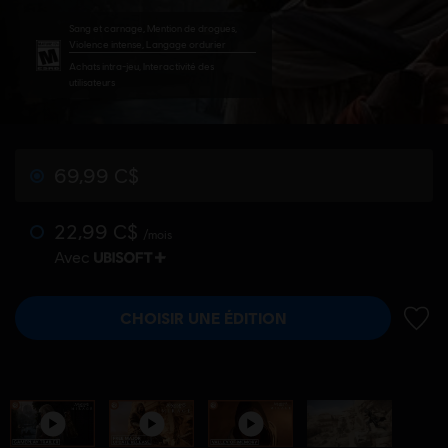
Sang et carnage, Mention de drogues,
Violence intense, Langage ordurier
Achats intra-jeu, Interactivité des
utilisateurs
69,99 C$
22,99 C$
/mois
Avec
CHOISIR UNE ÉDITION
AJOUT