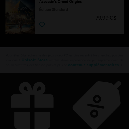
Assassin's Creed Origins
Édition Standard
79,99 C$
Vous êtes à la recherche des jeux vidéo PC les plus récents? Ne cherchez pas plus
Ubisoft Store
loin que l’
!Profitez d’une expérience de jeu suprême avec de
contenus supplémentaires
nouveaux titres, des Season pass et plus de
is