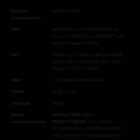
Genre :
Action/Aventure
Système
Windows 10/11
Logiciel anti-piratage:
Le système de gestion des droits
d'exploitation
numériques (DRM) de Denuvo est installé automatiquement avec
CPU
INTEL® Core™ i7-4790K (INTEL®
ce jeu et est nécessaire pour pouvoir lancer le jeu.
Core™ i5-8400 for Intel® ARC™ with
Rebar) / Ryzen™ 5 1600
© 2023 Ubisoft Entertainment. All Rights Reserved. Assassin’s Creed, Ubisoft, and the
GPU
Intel® Arc™ A380 (6 GB) / NVIDIA®
Ubisoft logo are registered or unregistered trademarks of Ubisoft Entertainment in the
GeForce® GTX 1060 (6 GB) / AMD
US and/or other countries.
Radeon™ RX 570 (4 GB)
Achetez Assassin's Creed Mirage (AC
RAM
8 GB (dual-channel mode)
Mirage). Disponible sur PC, Xbox
VRAM
6 GB / 4 GB
Series X|S, Xbox One, PlayStation®5,
Stockage
PlayStation®4 et Amazon Luna.
40 GB
Vérifiez le dernier prix sur la boutique
Notes
RESOLUTION
1080p,
Ubisoft pour Assassin's Creed Mirage,
supplémentaires
PRESET/TARGET
Low / 30 fps
REQUIRES DX12, UNCAPPED FRAME
consultez la configuration système
RATE, IN-DEPTH CUSTOMIZATION
requise PC et les informations de