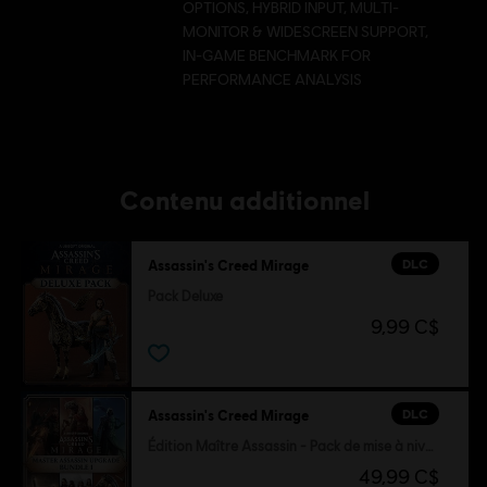
OPTIONS, HYBRID INPUT, MULTI-
téléchargement.
MONITOR & WIDESCREEN SUPPORT,
IN-GAME BENCHMARK FOR
PERFORMANCE ANALYSIS
Contenu additionnel
DLC
Assassin's Creed Mirage
Pack Deluxe
9,99 C$
DLC
Assassin's Creed Mirage
Édition Maître Assassin - Pack de mise à niveau 1
49,99 C$