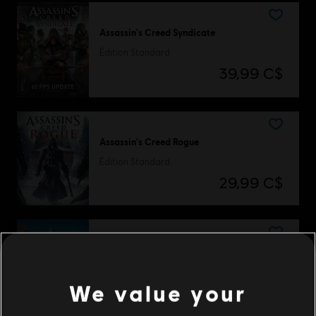
Assassin's Creed Syndicate
Édition Standard
39,99 C$
Assassin's Creed Rogue
Édition Standard
29,99 C$
Far Cry 4
Standard Edition
We value your
39,99 C$