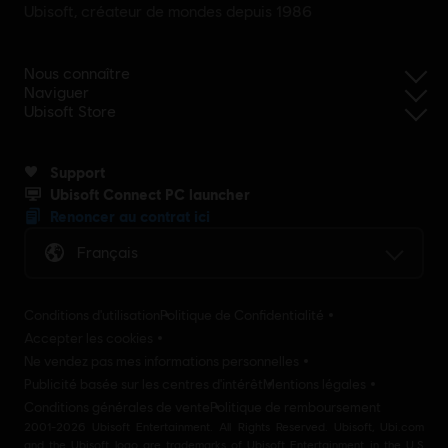
Ubisoft, créateur de mondes depuis 1986
Nous connaître
Naviguer
Ubisoft Store
Support
Ubisoft Connect PC launcher
Renoncer au contrat ici
Français
Conditions d'utilisation
Politique de Confidentialité
Accepter les cookies
Ne vendez pas mes informations personnelles
Publicité basée sur les centres d'intérêt
Mentions légales
Conditions générales de vente
Politique de remboursement
2001-2026 Ubisoft Entertainment. All Rights Reserved. Ubisoft, Ubi.com
and the Ubisoft logo are trademarks of Ubisoft Entertainment in the U.S