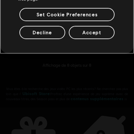
Set Cookie Preferences
Far Cry Primal
Standard Edition
Decline
Accept
39,99 C$
Affichage de
8
objets sur
8
Vous êtes à la recherche des jeux vidéo PC les plus récents? Ne cherchez pas plus
Ubisoft Store
loin que l’
!Profitez d’une expérience de jeu suprême avec de
contenus supplémentaires
nouveaux titres, des Season pass et plus de
is