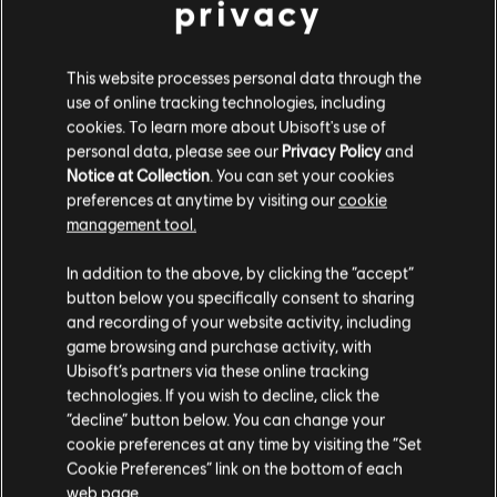
privacy
Anno 2070
This website processes personal data through the
Complete Edition
use of online tracking technologies, including
cookies. To learn more about Ubisoft's use of
39,99 C$
personal data, please see our
Privacy Policy
and
Notice at Collection
. You can set your cookies
preferences at anytime by visiting our
cookie
management tool.
Rayman 2: The Great Escape
Nous pensons que vous êtes en
États-Unis
.
Standard Edition
In addition to the above, by clicking the “accept”
7,99 C$
button below you specifically consent to sharing
Si vous souhaitez faire un achat, veuillez vous
and recording of your website activity, including
rendre sur votre Store local.
game browsing and purchase activity, with
Ubisoft’s partners via these online tracking
technologies. If you wish to decline, click the
Anno 2205
Rester sur le store actuel
“decline” button below. You can change your
Édition Standard
cookie preferences at any time by visiting the “Set
Mettre à jour votre localisation
49,99 C$
Cookie Preferences” link on the bottom of each
web page.