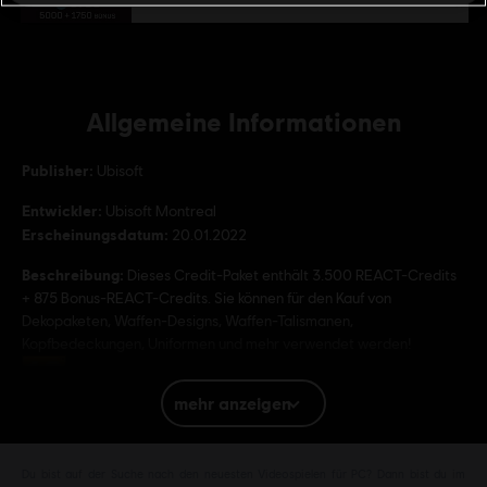
Allgemeine Informationen
Publisher:
Ubisoft
Entwickler:
Ubisoft Montreal
Erscheinungsdatum:
20.01.2022
Beschreibung:
Dieses Credit-Paket enthält 3.500 REACT-Credits
+ 875 Bonus-REACT-Credits. Sie können für den Kauf von
Dekopaketen, Waffen-Designs, Waffen-Talismanen,
Kopfbedeckungen, Uniformen und mehr verwendet werden!
Bewertung :
mehr anzeigen
Plattformen:
PC (Digital)
Genre:
Mehrspieler
,
Shooter
Du bist auf der Suche nach den neuesten Videospielen für PC? Dann bist du im