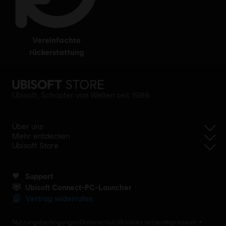
vereinfachte
rückerstattung
Ubisoft, Schöpfer von Welten seit 1986
Über uns
Mehr entdecken
Ubisoft Store
Support
Ubisoft Connect-PC-Launcher
Vertrag widerrufen
Nutzungsbedingungen
Datenschutz
Cookies setzen
Impressum