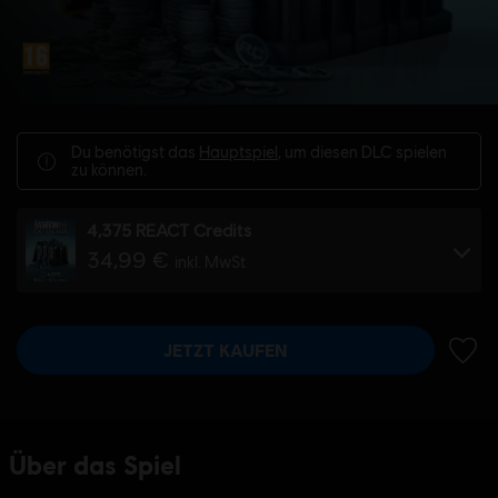
Du benötigst das
Hauptspiel
, um diesen DLC spielen
zu können.
4,375 REACT Credits
34,99 €
inkl. MwSt
JETZT KAUFEN
ZUR 