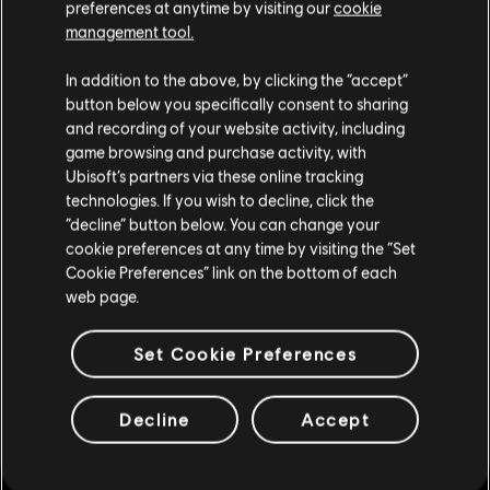
preferences at anytime by visiting our
cookie
management tool.
Soweit wir wissen kommst du aus
Vereinigte
Staaten von Amerika
.
In addition to the above, by clicking the “accept”
DLC
Tom Clancy’s Rainbow Six Extraction
button below you specifically consent to sharing
1,100 REACT Credits
Wenn du etwas bestellen möchtest, besuche bitte
and recording of your website activity, including
9,99 €
game browsing and purchase activity, with
deinen lokalen Ubisoft Store.
Ubisoft’s partners via these online tracking
technologies. If you wish to decline, click the
“decline” button below. You can change your
Im aktuellen Store bleiben
DLC
Tom Clancy’s Rainbow Six Extraction
cookie preferences at any time by visiting the “Set
2,400 REACT Credits
Cookie Preferences” link on the bottom of each
ZUM LOKALEN STORE WECHSELN
web page.
19,99 €
Set Cookie Preferences
DLC
Tom Clancy’s Rainbow Six Extraction
Decline
Accept
6,750 REACT Credits
49,99 €