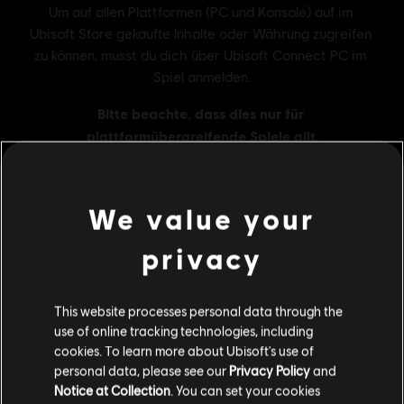
We value your
MENU
JETZT KAUFEN
privacy
Additional content for this game:
This website processes personal data through the
use of online tracking technologies, including
cookies. To learn more about Ubisoft's use of
DLC
Tom Clancy’s Rainbow Six Extraction
personal data, please see our
Privacy Policy
and
500 REACT Credits
Notice at Collection
. You can set your cookies
4,99 €