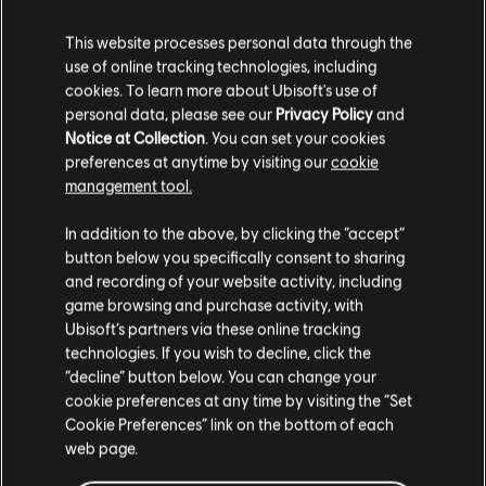
This website processes personal data through the
use of online tracking technologies, including
cookies. To learn more about Ubisoft's use of
personal data, please see our
Privacy Policy
and
Notice at Collection
. You can set your cookies
preferences at anytime by visiting our
cookie
management tool.
Soweit wir wissen kommst du aus
Vereinigte
Staaten von Amerika
.
In addition to the above, by clicking the “accept”
button below you specifically consent to sharing
Wenn du etwas bestellen möchtest, besuche bitte
and recording of your website activity, including
game browsing and purchase activity, with
deinen lokalen Ubisoft Store.
Ubisoft’s partners via these online tracking
technologies. If you wish to decline, click the
“decline” button below. You can change your
Im aktuellen Store bleiben
cookie preferences at any time by visiting the “Set
Cookie Preferences” link on the bottom of each
ZUM LOKALEN STORE WECHSELN
web page.