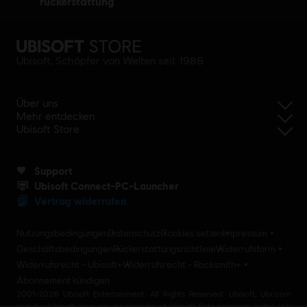
rückerstattung
Ubisoft, Schöpfer von Welten seit 1986
Über uns
Mehr entdecken
Ubisoft Store
Support
Ubisoft Connect-PC-Launcher
Vertrag widerrufen
Nutzungsbedingungen
Datenschutz
Cookies setzen
Impressum
Geschäftsbedingungen
Rückerstattungsrichtlinie
Widerrufsform
Widerrufsrecht - Ubisoft+
Widerrufsrecht - Rocksmith+
Abonnement kündigen
2001-2026 Ubisoft Entertainment. All Rights Reserved. Ubisoft, Ubi.com
and the Ubisoft logo are trademarks of Ubisoft Entertainment in the U.S