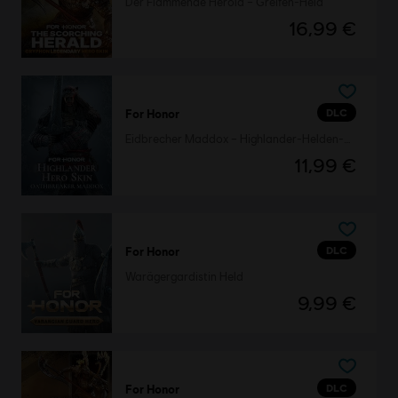
Der Flammende Herold – Greifen-Held
16,99 €
DLC
For Honor
Eidbrecher Maddox – Highlander-Helden-Skin
11,99 €
DLC
For Honor
Warägergardistin Held
9,99 €
DLC
For Honor