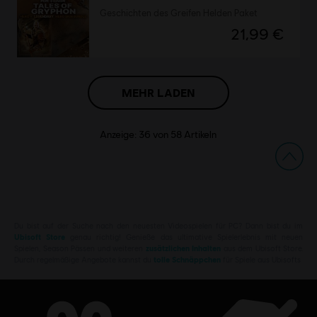
Geschichten des Greifen Helden Paket
21,99 €
MEHR LADEN
Anzeige:
36
von
58
Artikeln
Du bist auf der Suche nach den neuesten Videospielen für PC? Dann bist du im
Ubisoft Store
genau richtig! Genieße das ultimative Spielerlebnis mit neuen
Spielen, Season Pässen und weiteren
zusätzlichen Inhalten
aus dem Ubisoft Store.
Durch regelmäßige Angebote kannst du
tolle Schnäppchen
für Spiele aus Ubisofts