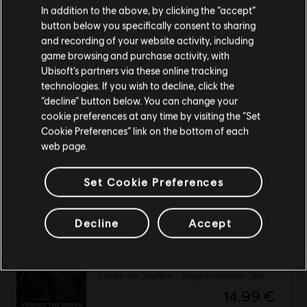
Staaten von Amerika
.
In addition to the above, by clicking the “accept”
button below you specifically consent to sharing
Wenn du etwas bestellen möchtest, besuche bitte
and recording of your website activity, including
DLC
For Honor
game browsing and purchase activity, with
deinen lokalen Ubisoft Store.
Battle-Paket – Y10S2
Ubisoft’s partners via these online tracking
24,99 €
technologies. If you wish to decline, click the
“decline” button below. You can change your
Im aktuellen Store bleiben
cookie preferences at any time by visiting the “Set
Cookie Preferences” link on the bottom of each
ZUM LOKALEN STORE WECHSELN
web page.
DLC
For Honor
Jagd des Oni – Helden-Skin-Paket
Set Cookie Preferences
29,99 €
Decline
Accept
DLC
For Honor
Yasuke der Tapfere – Shugoki-Helden-Skin
14,99 €