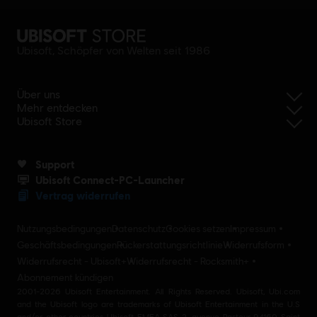
Ubisoft, Schöpfer von Welten seit 1986
Über uns
Mehr entdecken
Ubisoft Store
Support
Ubisoft Connect-PC-Launcher
Vertrag widerrufen
Nutzungsbedingungen
Datenschutz
Cookies setzen
Impressum
Geschäftsbedingungen
Rückerstattungsrichtlinie
Widerrufsform
Widerrufsrecht - Ubisoft+
Widerrufsrecht - Rocksmith+
Abonnement kündigen
2001-2026 Ubisoft Entertainment. All Rights Reserved. Ubisoft, Ubi.com
and the Ubisoft logo are trademarks of Ubisoft Entertainment in the U.S