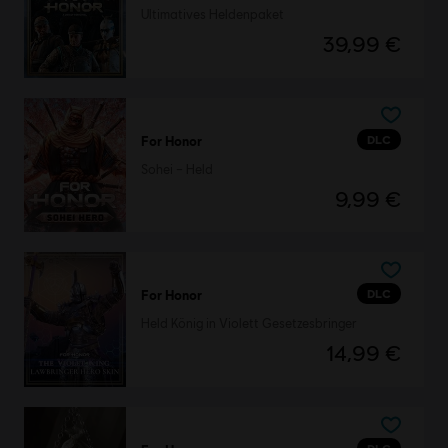
Ultimatives Heldenpaket
39,99 €
DLC
For Honor
Sohei – Held
9,99 €
DLC
For Honor
Held König in Violett Gesetzesbringer
14,99 €