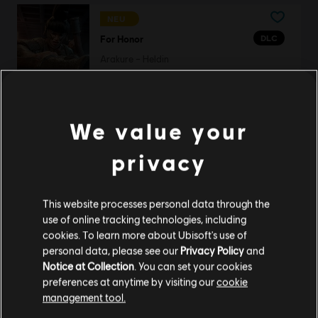
NEU
DLC
For Honor
Arakure – Heldin
9,99 €
We value your
DLC
For Honor
privacy
Paket mit 10.500 Stahl-Credits
9,99 €
This website processes personal data through the
use of online tracking technologies, including
cookies. To learn more about Ubisoft's use of
personal data, please see our
Privacy Policy
and
DLC
For Honor
Notice at Collection
. You can set your cookies
Held Meister Katashi - Orochi
preferences at anytime by visiting our
cookie
11,99 €
management tool.
Soweit wir wissen kommst du aus
Vereinigte