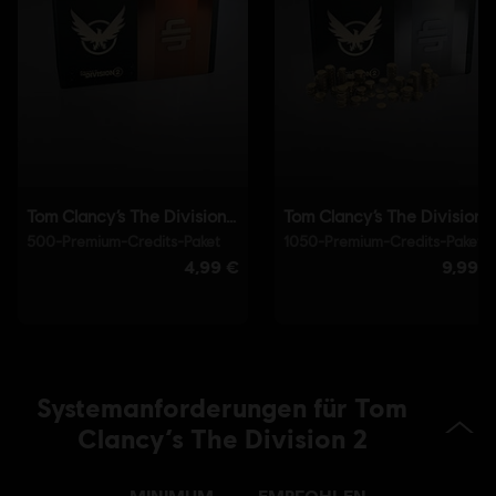
wird automatisch zusammen mit dem Spiel installiert und ist
erforderlich, um das Spiel zu spielen. Wenn du sie deinstallierst,
kannst du das Spiel nicht mehr starten.
© 2025 Ubisoft Entertainment. All Rights Reserved. Tom
Clancy’s, The Division logo, the Soldier Icon, Ubisoft, and
the Ubisoft logo are registered or unregistered
trademarks of Ubisoft Entertainment in the US and/or
other countries.
Systemanforderungen für Tom
Clancy’s The Division 2
MINIMUM
EMPFOHLEN