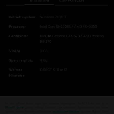
Betriebssystem
Windows 7/8/10
Prozessor
Intel Core I5-2500k / AMD FX-6350
Grafikkarte
NVIDIA Geforce GTX 670 / AMD Radeon
R9 270
VRAM
2 GB
Speicherplatz
8 GB
Weitere
DIRECT X: 11 or 12
Hinweise
Du bist auf der Suche nach den neuesten Videospielen für PC? Dann bist du im
Ubisoft Store
genau richtig! Genieße das ultimative Spielerlebnis mit neuen
Spielen, Season Pässen und weiteren
zusätzlichen Inhalten
aus dem Ubisoft Store.