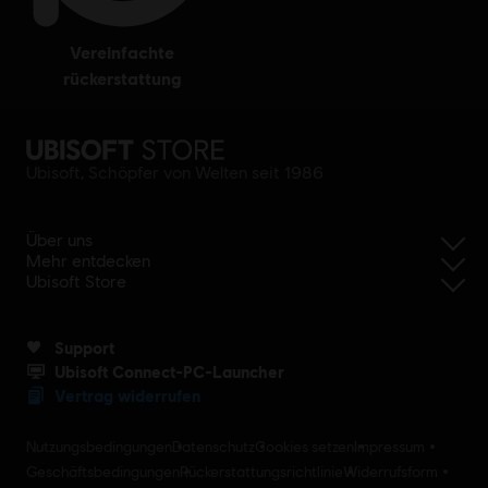
vereinfachte
rückerstattung
Ubisoft, Schöpfer von Welten seit 1986
Über uns
Mehr entdecken
Ubisoft Store
Support
Ubisoft Connect-PC-Launcher
Vertrag widerrufen
Nutzungsbedingungen
Datenschutz
Cookies setzen
Impressum
Geschäftsbedingungen
Rückerstattungsrichtlinie
Widerrufsform