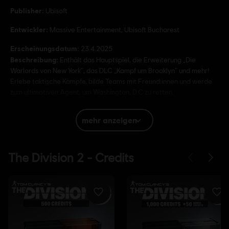
Publisher:
Ubisoft
Entwickler:
Massive Entertainment, Ubisoft Bucharest
Erscheinungsdatum:
23.4.2025
Beschreibung:
Enthält das Hauptspiel, die Erweiterung „Die
Warlords von New York“, das DLC „Kampf um Brooklyn“ und mehr!
Erlebe taktische Kämpfe, bilde Teams mit Freund:innen und werde
zum ultimativen Agent, um Washington, D.C zu retten.
Bewertung :
Schimpfwörter, In-Game Purchases, Gewalt
mehr anzeigen
Sprache:
English (Audio, Interface, Untertitel)
French (Audio, Interface, Untertitel)
mehr
Sprache:
Plattformen:
PC (Digital), PS4 (Digital), Xbox (Digital), Steam
Genre:
Koop
,
Shooter
,
Mehrspieler
,
Action/Adventure
Anti-Cheat-Software:
Die Anti-Cheat-Lösung Easy Anti-Cheat