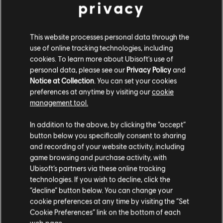
privacy
This website processes personal data through the
use of online tracking technologies, including
cookies. To learn more about Ubisoft's use of
personal data, please see our
Privacy Policy
and
Notice at Collection
. You can set your cookies
preferences at anytime by visiting our
cookie
management tool.
Soweit wir wissen kommst du aus
Vereinigte
Staaten von Amerika
.
In addition to the above, by clicking the “accept”
button below you specifically consent to sharing
Wenn du etwas bestellen möchtest, besuche bitte
and recording of your website activity, including
game browsing and purchase activity, with
deinen lokalen Ubisoft Store.
Ubisoft’s partners via these online tracking
technologies. If you wish to decline, click the
“decline” button below. You can change your
Im aktuellen Store bleiben
cookie preferences at any time by visiting the “Set
Cookie Preferences” link on the bottom of each
ZUM LOKALEN STORE WECHSELN
web page.