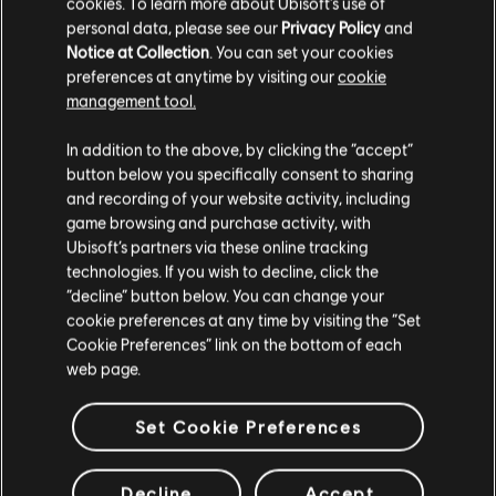
cookies. To learn more about Ubisoft's use of
personal data, please see our
Privacy Policy
and
Notice at Collection
. You can set your cookies
preferences at anytime by visiting our
cookie
Anzeige:
3
von
3
Artikeln
management tool.
Soweit wir wissen kommst du aus
Vereinigte
Du bist auf der Suche nach den neuesten Videospielen für PC? Dann bist du im
Staaten von Amerika
.
Ubisoft Store
genau richtig! Genieße das ultimative Spielerlebnis mit neuen
In addition to the above, by clicking the “accept”
Spielen, Season Pässen und weiteren
zusätzlichen Inhalten
aus dem Ubisoft Store.
button below you specifically consent to sharing
Durch regelmäßige Angebote kannst du
tolle Schnäppchen
für Spiele aus Ubisofts
Wenn du etwas bestellen möchtest, besuche bitte
and recording of your website activity, including
game browsing and purchase activity, with
deinen lokalen Ubisoft Store.
Ubisoft’s partners via these online tracking
technologies. If you wish to decline, click the
“decline” button below. You can change your
Im aktuellen Store bleiben
cookie preferences at any time by visiting the “Set
Cookie Preferences” link on the bottom of each
ZUM LOKALEN STORE WECHSELN
web page.
Set Cookie Preferences
belohnungen
exklusive rabatte
Decline
Accept