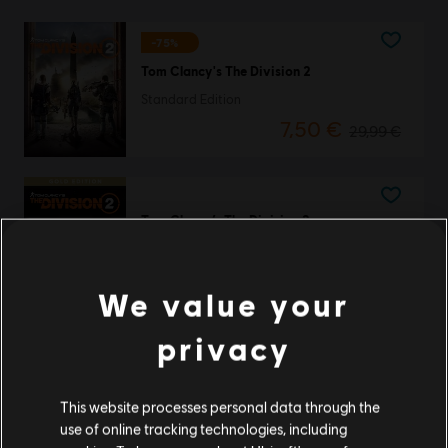
-75%
Tom Clancy's The Division 2
Standard Edition
7,50 €
29,99 €
Tom Clancy’s The Division 2
Gold Edition
59,99 €
We value your
privacy
Tom Clancy’s The Division 2
Ultimate Edition
This website processes personal data through the
69,99 €
use of online tracking technologies, including