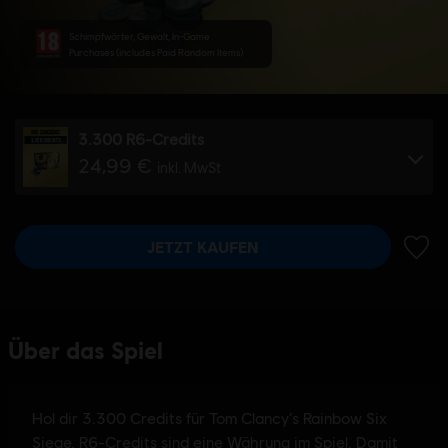
Schimpfwörter, Gewalt, In-Game
Purchases (includes Paid Random Items)
3.300 R6-Credits
24,99 €
inkl. MwSt
JETZT KAUFEN
ZUR 