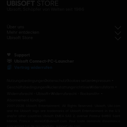
Ubisoft, Schöpfer von Welten seit 1986
Über uns
Mehr entdecken
Ubisoft Store
Support
Ubisoft Connect-PC-Launcher
Vertrag widerrufen
Nutzungsbedingungen
Datenschutz
Cookies setzen
Impressum
Geschäftsbedingungen
Rückerstattungsrichtlinie
Widerrufsform
Widerrufsrecht - Ubisoft+
Widerrufsrecht - Rocksmith+
Abonnement kündigen
2001-2026 Ubisoft Entertainment. All Rights Reserved. Ubisoft, Ubi.com
and the Ubisoft logo are trademarks of Ubisoft Entertainment in the U.S
and/or other countries Ubisoft EMEA SAS 2, avenue Pasteur 94160 Saint
Mandé, France - storeUE@ubisoft.com. Pour toute demande d’assistance
concernant l’un de nos produits : support.ubi.com