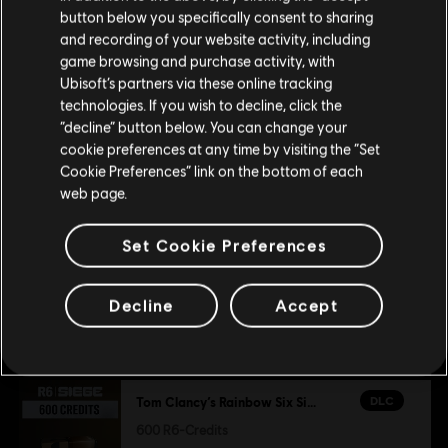
button below you specifically consent to sharing
Plattformen:
PC (Digital)
Wenn du etwas bestellen möchtest, besuche bitte
and recording of your website activity, including
Genre:
Additional content for this game:
Koop
,
Mehrspieler
,
Shooter
game browsing and purchase activity, with
deinen lokalen Ubisoft Store.
Ubisoft’s partners via these online tracking
PC-Bedingungen:
Du benötigst ein Ubisoft-Konto und Ubisoft
technologies. If you wish to decline, click the
Connect, um diesen Inhalt zu verwenden.
DLC
Tom Clancy's Rainbow Six Siege
“decline” button below. You can change your
Im aktuellen Store bleiben
cookie preferences at any time by visiting the “Set
7.200 R6-Credits
Cookie Preferences” link on the bottom of each
© 2025 Ubisoft Entertainment. All Rights Reserved. Tom
ZUM LOKALEN STORE WECHSELN
49,99 €
web page.
Clancy’s, Rainbow Six, the Soldier Icon, Ubisoft, and the
Ubisoft logo are registered or unregistered trademarks of
Set Cookie Preferences
Ubisoft Entertainment in the US and/or other countries.
DLC
Tom Clancy’s Rainbow Six Siege
1.200 R6-Credits
Decline
Accept
9,99 €
DLC
Tom Clancy’s Rainbow Six Siege
600 R6-Credits