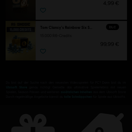
4,99 €
DLC
Tom Clancy's Rainbow Six Siege
15.000 R6-Credits
99,99 €
Du bist auf der Suche nach den neuesten Videospielen für PC? Dann bist du im
Ubisoft Store
genau richtig! Genieße das ultimative Spielerlebnis mit neuen
Spielen, Season Pässen und weiteren
zusätzlichen Inhalten
aus dem Ubisoft Store.
Durch regelmäßige Angebote kannst du
tolle Schnäppchen
für Spiele aus Ubisofts