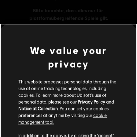
We value your
Allgemeine Informationen
privacy
Publisher:
Ubisoft
This website processes personal data through the
Entwickler:
Ubisoft Montreal
use of online tracking technologies, including
Erscheinungsdatum:
10.6.2025
cookies. To learn more about Ubisoft's use of
Beschreibung:
Hol dir 3.300 Credits für Tom Clancy‘s Rainbow Six
personal data, please see our
Privacy Policy
and
Siege. R6-Credits sind eine Währung im Spiel. Damit kannst du
Notice at Collection
. You can set your cookies
Spielinhalte wie den Battle Pass, Operator und Dekogegenstände
preferences at anytime by visiting our
cookie
erwerben.
management tool.
Soweit wir wissen kommst du aus
Vereinigte
Bewertung :
Schimpfwörter, Gewalt, In-Game Purchases (includes
Staaten von Amerika
.
In addition to the above, by clicking the “accept”
Paid Random Items)
mehr anzeigen