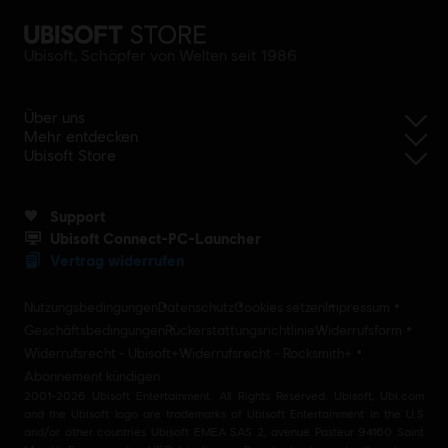
Ubisoft, Schöpfer von Welten seit 1986
Über uns
Mehr entdecken
Ubisoft Store
Support
Ubisoft Connect-PC-Launcher
Vertrag widerrufen
Nutzungsbedingungen
Datenschutz
Cookies setzen
Impressum
Geschäftsbedingungen
Rückerstattungsrichtlinie
Widerrufsform
Widerrufsrecht - Ubisoft+
Widerrufsrecht - Rocksmith+
Abonnement kündigen
2001-2026 Ubisoft Entertainment. All Rights Reserved. Ubisoft, Ubi.com
and the Ubisoft logo are trademarks of Ubisoft Entertainment in the U.S
and/or other countries Ubisoft EMEA SAS 2, avenue Pasteur 94160 Saint