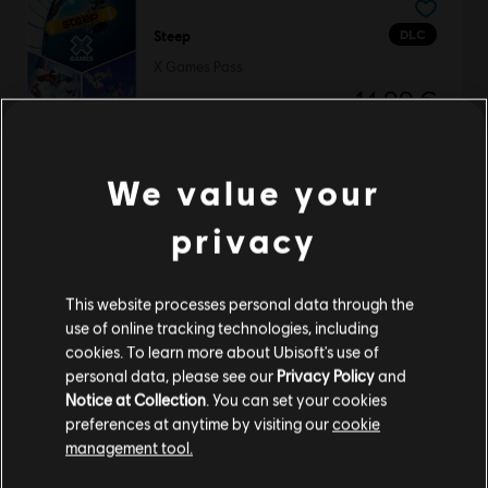
DLC
Steep
X Games Pass
14,99 €
We value your
DLC
Anno 1800
privacy
Flottendekor-Paket
4,99 €
This website processes personal data through the
use of online tracking technologies, including
cookies. To learn more about Ubisoft's use of
Anno 1701
personal data, please see our
Privacy Policy
and
Notice at Collection
. You can set your cookies
History Edition
preferences at anytime by visiting our
cookie
9,99 €
management tool.
Soweit wir wissen kommst du aus
Vereinigte