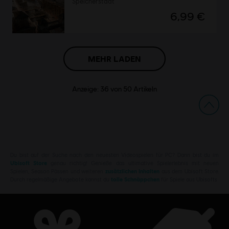
Speicherstadt
6,99 €
MEHR LADEN
Anzeige:
36
von
50
Artikeln
Du bist auf der Suche nach den neuesten Videospielen für PC? Dann bist du im
Ubisoft Store
genau richtig! Genieße das ultimative Spielerlebnis mit neuen
Spielen, Season Pässen und weiteren
zusätzlichen Inhalten
aus dem Ubisoft Store.
Durch regelmäßige Angebote kannst du
tolle Schnäppchen
für Spiele aus Ubisofts