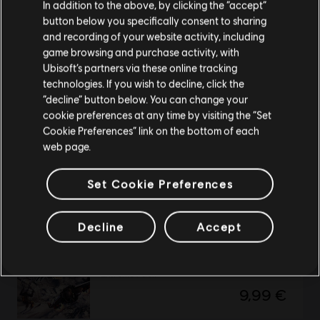
Staaten von Amerika
.
In addition to the above, by clicking the “accept”
button below you specifically consent to sharing
From Dust
Wenn du etwas bestellen möchtest, besuche bitte
and recording of your website activity, including
game browsing and purchase activity, with
deinen lokalen Ubisoft Store.
Standard
Ubisoft’s partners via these online tracking
9,99 €
technologies. If you wish to decline, click the
“decline” button below. You can change your
Im aktuellen Store bleiben
cookie preferences at any time by visiting the “Set
Cookie Preferences” link on the bottom of each
ZUM LOKALEN STORE WECHSELN
Discovery Tour: Viking Age
web page.
Viking Age
19,99 €
Set Cookie Preferences
Decline
Accept
DLC
Steep
Extreme Pack
9,99 €