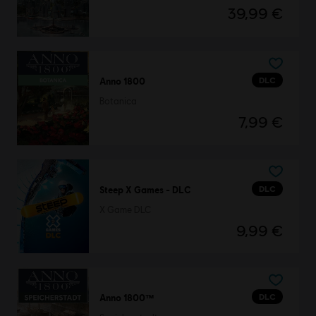
39,99 €
DLC
Anno 1800
Botanica
7,99 €
DLC
Steep X Games - DLC
X Game DLC
9,99 €
DLC
Anno 1800™