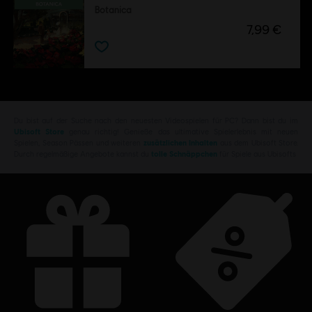
Botanica
7,99 €
Du bist auf der Suche nach den neuesten Videospielen für PC? Dann bist du im
Ubisoft Store
genau richtig! Genieße das ultimative Spielerlebnis mit neuen
Spielen, Season Pässen und weiteren
zusätzlichen Inhalten
aus dem Ubisoft Store.
Durch regelmäßige Angebote kannst du
tolle Schnäppchen
für Spiele aus Ubisofts