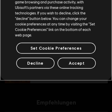
4,99 €
Ubisoft logo are registered or unregistered trademarks of Ubisoft Entertainment in the
game browsing and purchase activity, with
deinen lokalen Ubisoft Store.
Ubisoft’s partners via these online tracking
US and/or other countries.
technologies. If you wish to decline, click the
“decline” button below. You can change your
Im aktuellen Store bleiben
DLC
Anno 1800
cookie preferences at any time by visiting the “Set
Nationalpark-Paket
Cookie Preferences” link on the bottom of each
ZUM LOKALEN STORE WECHSELN
4,99 €
web page.
Set Cookie Preferences
DLC
Anno 1800
Drachengarten-Paket
Decline
Accept
4,99 €
Empfehlungen