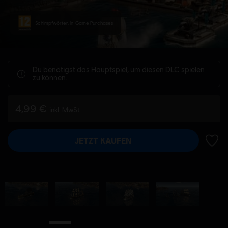
Schimpfwörter, In-Game Purchases
Du benötigst das
Hauptspiel
, um diesen DLC spielen
zu können.
4,99 €
inkl. MwSt
JETZT KAUFEN
ZUR 