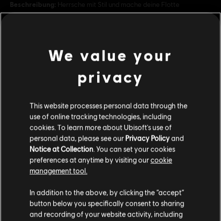
Beschreibung:
Herrsche mit Stil und mache deine Flotte
unverwechselbar, mit mehr als 20 neuen Skins für deine Schiffe,
Züge und Luftschiffe.
Bewertung :
We value your
Schimpfwörter, In-Game Purchases
mehr anzeigen
privacy
Sprache:
English (Audio, Interface, Untertitel)
Additional content for this game:
French (Audio, Interface, Untertitel)
This website processes personal data through the
mehr
use of online tracking technologies, including
Genre:
Sprache:
Simulation
,
Strategie
DLC
Anno 1800
cookies. To learn more about Ubisoft's use of
personal data, please see our
Privacy Policy
and
Altstadt-Paket
PC-Bedingungen:
Du benötigst ein Ubisoft-Konto und Ubisoft
Notice at Collection
. You can set your cookies
4,99 €
Connect, um diesen Inhalt zu verwenden.
preferences at anytime by visiting our
cookie
Mehrspieler:
Ja
management tool.
Soweit wir wissen kommst du aus
Vereinigte
Einzelspieler:
Ja
Staaten von Amerika
.
In addition to the above, by clicking the “accept”
DLC
Anno 1800
button below you specifically consent to sharing
Industriegebiet-Paket
© 2020 Ubisoft Entertainment. All Rights Reserved. Anno 1800™, Ubisoft and the
Wenn du etwas bestellen möchtest, besuche bitte
and recording of your website activity, including