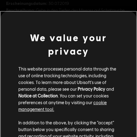
Erscheinungsdatum:
30.07.2019
Beschreibung:
Gehe in den Tiefen des Meeres auf Schatzsuche
und baue deine bislang größte Stadt auf einer gigantischen, neuen
Kontinentalinsel in Gesunkene Schätze, dem ersten DLC für Anno
1800.
We value your
Bewertung :
Schimpfwörter, In-Game Purchases
mehr anzeigen
privacy
Plattformen:
PC (Digital)
Additional content for this game:
This website processes personal data through the
Genre:
Simulation
,
Strategie
use of online tracking technologies, including
PC-Bedingungen:
Du benötigst ein Ubisoft-Konto und Ubisoft
cookies. To learn more about Ubisoft's use of
DLC
Anno 1800
Connect, um diesen Inhalt zu verwenden.
personal data, please see our
Privacy Policy
and
Mehrspieler:
Ja
Season 1 Pass
Notice at Collection
. You can set your cookies
24,99 €
preferences at anytime by visiting our
cookie
Einzelspieler:
Ja
management tool.
Soweit wir wissen kommst du aus
Vereinigte
Staaten von Amerika
.
In addition to the above, by clicking the “accept”
© 2019 Ubisoft Entertainment. All Rights Reserved. Anno 1800, Ubisoft, and the
DLC
Anno 1800
button below you specifically consent to sharing
Ubisoft logo are registered or unregistered trademarks of Ubisoft Entertainment in
Wenn du etwas bestellen möchtest, besuche bitte
and recording of your website activity, including
Season 2 Pass