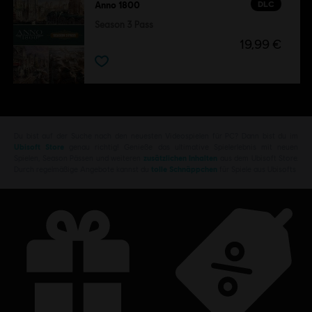
DLC
Anno 1800
Season 3 Pass
19,99 €
Du bist auf der Suche nach den neuesten Videospielen für PC? Dann bist du im
Ubisoft Store
genau richtig! Genieße das ultimative Spielerlebnis mit neuen
Spielen, Season Pässen und weiteren
zusätzlichen Inhalten
aus dem Ubisoft Store.
Durch regelmäßige Angebote kannst du
tolle Schnäppchen
für Spiele aus Ubisofts