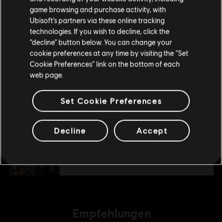
the US and/or other countries. Anno, Blue Byte, and the Blue Byte logo are
game browsing and purchase activity, with
deinen lokalen Ubisoft Store.
24,99 €
registered or unregistered trademarks of Ubisoft GmbH in the US and/or other
Ubisoft’s partners via these online tracking
countries.
technologies. If you wish to decline, click the
“decline” button below. You can change your
Im aktuellen Store bleiben
DLC
Anno 1800
cookie preferences at any time by visiting the “Set
Cookie Preferences” link on the bottom of each
ZUM LOKALEN STORE WECHSELN
Botanica
web page.
7,99 €
Set Cookie Preferences
DLC
Anno 1800
Decline
Accept
Season 3 Pass
19,99 €
Empfehlungen