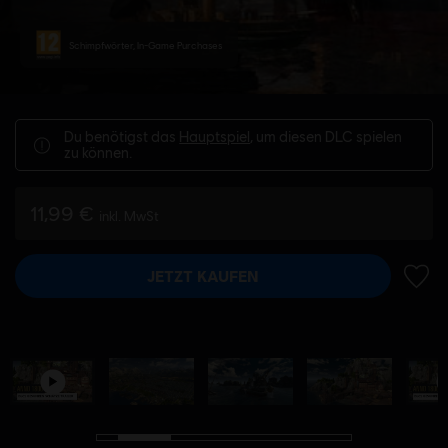
Schimpfwörter, In-Game Purchases
Du benötigst das
Hauptspiel
, um diesen DLC spielen
zu können.
11,99 €
inkl. MwSt
JETZT KAUFEN
ZUR 